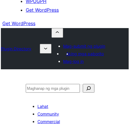
WPUGPH
Get WordPress
Get WordPress
Mag-submit ng plugin
Plugin Directory
Aking mga paborito
Mag-log in
Maghanap
Lahat
Community
Commercial