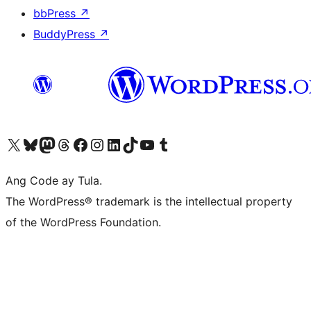
bbPress
↗
BuddyPress
↗
Visit our X (formerly Twitter) account
Bisitahin ang aming Bluesky account
Visit our Mastodon account
Bisitahin ang aming Threads account
Visit our Facebook page
Visit our Instagram account
Visit our LinkedIn account
Bisitahin ang aming TikTok account
Visit our YouTube channel
Bisitahin ang aming Tumblr account
Ang Code ay Tula.
The WordPress® trademark is the intellectual property
of the WordPress Foundation.