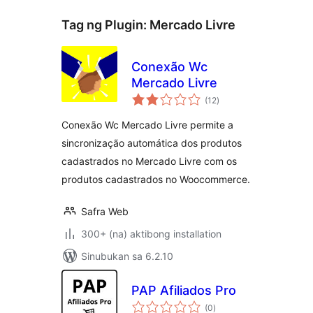
Tag ng Plugin:
Mercado Livre
Conexão Wc
Mercado Livre
kabuuang
(12
)
ratings
Conexão Wc Mercado Livre permite a
sincronização automática dos produtos
cadastrados no Mercado Livre com os
produtos cadastrados no Woocommerce.
Safra Web
300+ (na) aktibong installation
Sinubukan sa 6.2.10
PAP Afiliados Pro
kabuuang
(0
)
ratings