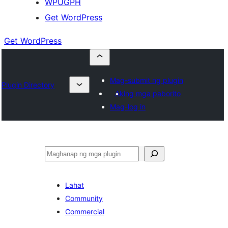
WPUGPH
Get WordPress
Get WordPress
Mag-submit ng plugin
Plugin Directory
Aking mga paborito
Mag-log in
Maghanap
Lahat
Community
Commercial