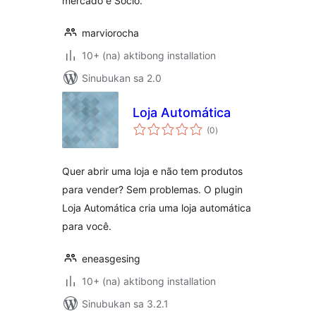
mercado e Sócio.
marviorocha
10+ (na) aktibong installation
Sinubukan sa 2.0
Loja Automática
kabuuang
(0
)
ratings
Quer abrir uma loja e não tem produtos
para vender? Sem problemas. O plugin
Loja Automática cria uma loja automática
para você.
eneasgesing
10+ (na) aktibong installation
Sinubukan sa 3.2.1