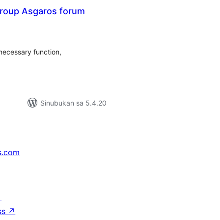
roup Asgaros forum
buuang
tings
necessary function,
Sinubukan sa 5.4.20
s.com
↗
ss
↗