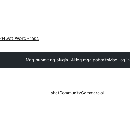
PH
Get WordPress
Mag-submit ng plugin
Aking mga paborito
Mag-log in
Lahat
Community
Commercial