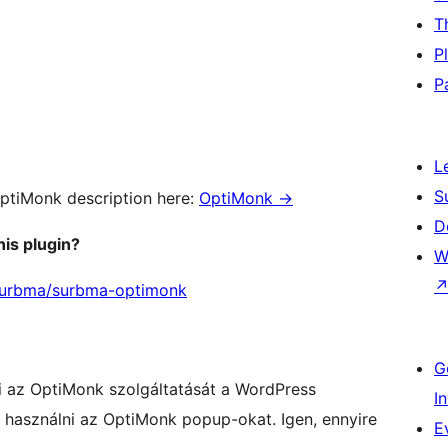
T
P
P
L
S
OptiMonk description here:
OptiMonk
→
D
his plugin?
W
/Surbma/surbma-optimonk
G
ni az OptiMonk szolgáltatását a WordPress
I
is használni az OptiMonk popup-okat. Igen, ennyire
E