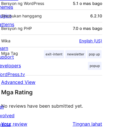
Bersyon ng WordPress
5.1 o mas bago
hemes
lugins
Sinubukan hanggang
6.2.10
atterns
Bersyon ng PHP
7.0 o mas bago
Wika
English (US)
earn
Mga Tag
exit-intent
newsletter
pop up
upport
evelopers
popup
ordPress.tv
Advanced View
↗
Mga Rating
No reviews have been submitted yet.
et
nvolved
ng
Your review
Tingnan lahat
vents