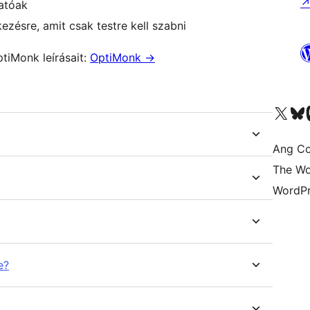
hatóak
kezésre, amit csak testre kell szabni
tiMonk leírásait:
OptiMonk
→
Visit our X (formerly 
Bisitahin a
Vi
Ang Co
The Wo
WordPr
e?