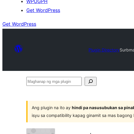
WPUGPH
Get WordPress
Get WordPress
Plugin Directory
Surbma
Maghanap
ng
mga
plugin
Ang plugin na ito ay
hindi pa nasusubukan sa pina
isyu sa compatibility kapag ginamit sa mas bagong