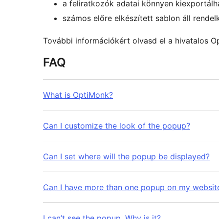
a feliratkozók adatai könnyen kiexportál
számos előre elkészített sablon áll rendel
További információkért olvasd el a hivatalos Op
FAQ
What is OptiMonk?
Can I customize the look of the popup?
Can I set where will the popup be displayed?
Can I have more than one popup on my websit
I can’t see the popup. Why is it?