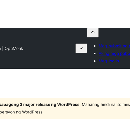
Mag-submit ng p
 | OptiMonk
Aking mga pabor
Mag-log in
kabagong 3 major release ng WordPress
. Maaaring hindi na ito m
 bersyon ng WordPress.