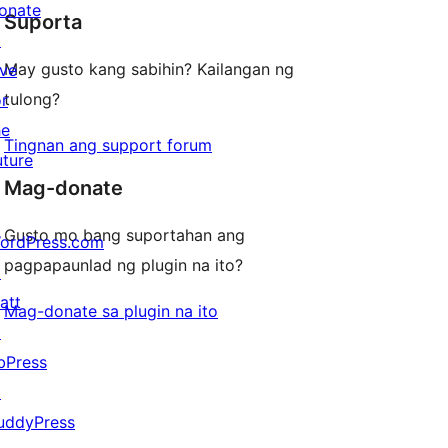
review
onate
Suporta
↗
May gusto kang sabihin? Kailangan ng
ive
tulong?
or
he
Tingnan ang support forum
uture
Mag-donate
Gusto mo bang suportahan ang
ordPress.com
pagpapaunlad ng plugin na ito?
↗
att
Mag-donate sa plugin na ito
↗
bPress
↗
uddyPress