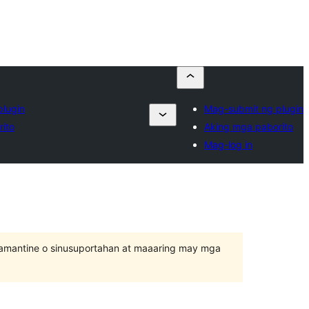
lugin
Mag-submit ng plugin
ito
Aking mga paborito
Mag-log in
inamantine o sinusuportahan at maaaring may mga