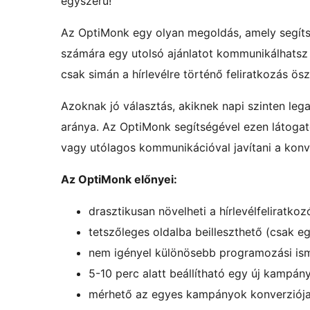
egyszerű!
Az OptiMonk egy olyan megoldás, amely segítsé
számára egy utolsó ajánlatot kommunikálhatsz 
csak simán a hírlevélre történő feliratkozás ös
Azoknak jó választás, akiknek napi szinten le
aránya. Az OptiMonk segítségével ezen látogató
vagy utólagos kommunikációval javítani a konv
Az OptiMonk előnyei:
drasztikusan növelheti a hírlevélfeliratko
tetszőleges oldalba beilleszthető (csak egy
nem igényel különösebb programozási is
5-10 perc alatt beállítható egy új kampán
mérhető az egyes kampányok konverziój