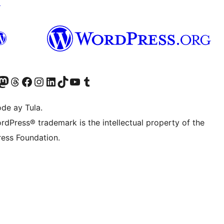
↗
Twitter) account
ng aming Bluesky account
sit our Mastodon account
Bisitahin ang aming Threads account
Visit our Facebook page
Visit our Instagram account
Visit our LinkedIn account
Bisitahin ang aming TikTok account
Visit our YouTube channel
Bisitahin ang aming Tumblr account
de ay Tula.
rdPress® trademark is the intellectual property of the
ess Foundation.