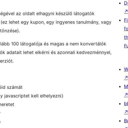
D
gével az oldalt elhagyni készülő látogatók
F
(ez lehet egy kupon, egy ingyenes tanulmány, vagy
f
ztönzése).
t
galább 100 látogatója és magas a nem konvertálók
F
k adatait lehet elkérni és azonnali kedvezménnyel,
erziót.
W
M
zóid számát
 javascriptet kell elhelyezni)
b
meretet
y
B
a