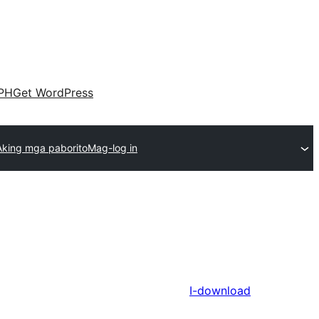
PH
Get WordPress
Aking mga paborito
Mag-log in
I-download