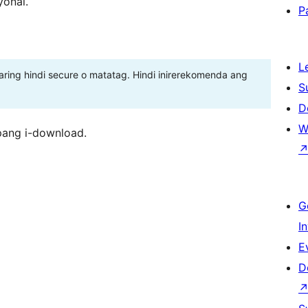
yonal.
P
L
ing hindi secure o matatag. Hindi inirerekomenda ang
S
D
W
pang i-download.
G
I
E
D