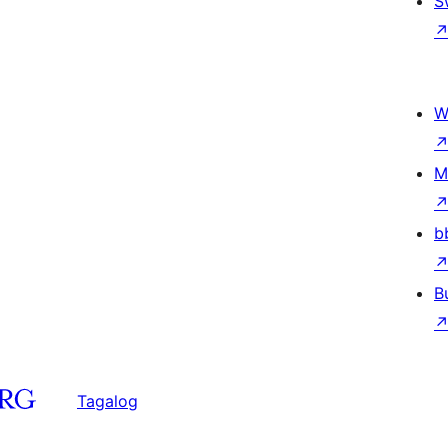
S
W
M
b
B
Tagalog