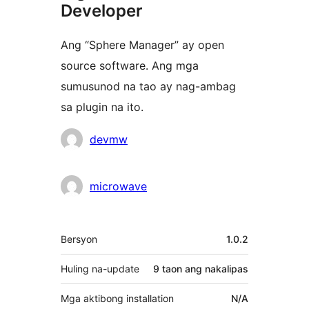
Developer
Ang “Sphere Manager” ay open
source software. Ang mga
sumusunod na tao ay nag-ambag
sa plugin na ito.
Mga
devmw
Contributor
microwave
Meta
Bersyon
1.0.2
Huling na-update
9 taon
ang nakalipas
Mga aktibong installation
N/A