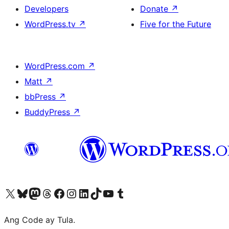
Developers
Donate
↗
WordPress.tv
↗
Five for the Future
WordPress.com
↗
Matt
↗
bbPress
↗
BuddyPress
↗
Visit our X (formerly Twitter) account
Bisitahin ang aming Bluesky account
Visit our Mastodon account
Bisitahin ang aming Threads account
Visit our Facebook page
Visit our Instagram account
Visit our LinkedIn account
Bisitahin ang aming TikTok account
Visit our YouTube channel
Bisitahin ang aming Tumblr account
Ang Code ay Tula.