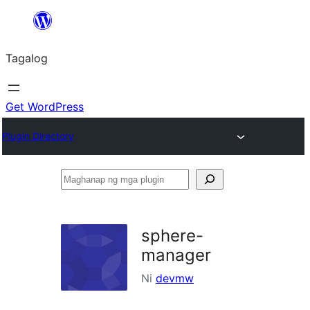
Lumaktaw
patungo
Tagalog
sa
content
Get WordPress
Plugin Directory
Maghanap
ng
mga
sphere-
plugin
manager
Ni
devmw