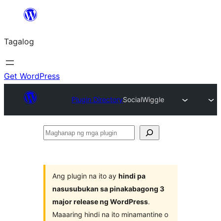
Lumaktaw
patungo
Tagalog
sa
content
Get WordPress
Plugin Directory
SocialWiggle
Maghanap
ng
mga
plugin
Ang plugin na ito ay
hindi pa
nasusubukan sa pinakabagong 3
major release ng WordPress
.
Maaaring hindi na ito minamantine o