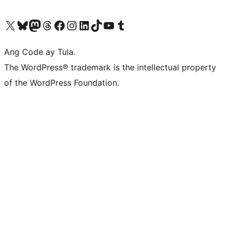
Visit our X (formerly Twitter) account
Bisitahin ang aming Bluesky account
Visit our Mastodon account
Bisitahin ang aming Threads account
Visit our Facebook page
Visit our Instagram account
Visit our LinkedIn account
Bisitahin ang aming TikTok account
Visit our YouTube channel
Bisitahin ang aming Tumblr account
Ang Code ay Tula.
The WordPress® trademark is the intellectual property
of the WordPress Foundation.