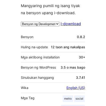
Mangyaring pumili ng isang tiyak
na bersyon upang i-download.
I-download
Meta
Bersyon
0.8.2
Huling na-update
12 taon
ang nakalipas
Mga aktibong installation
30+
Bersyon ng WordPress
3.5 o mas bago
Sinubukan hanggang
3.7.41
Wika
English (US)
Mga Tag
metro
social