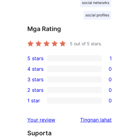
social networks
social profiles
Mga Rating
5
out of 5 stars.
5 stars
1
1
4 stars
0
5-
0
3 stars
0
star
4-
0
2 stars
0
review
star
3-
0
1 star
0
reviews
star
2-
0
reviews
star
1-
ng
Your review
Tingnan lahat
reviews
star
review
Suporta
reviews