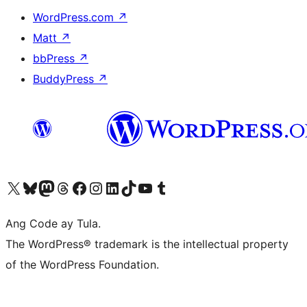
WordPress.com
↗
Matt
↗
bbPress
↗
BuddyPress
↗
Visit our X (formerly Twitter) account
Bisitahin ang aming Bluesky account
Visit our Mastodon account
Bisitahin ang aming Threads account
Visit our Facebook page
Visit our Instagram account
Visit our LinkedIn account
Bisitahin ang aming TikTok account
Visit our YouTube channel
Bisitahin ang aming Tumblr account
Ang Code ay Tula.
The WordPress® trademark is the intellectual property
of the WordPress Foundation.