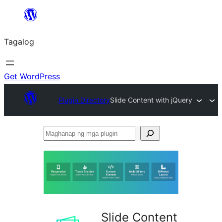
Lumaktaw
patungo
Tagalog
sa
content
Get WordPress
Plugin Directory
Slide Content with jQuery
Maghanap
ng
mga
plugin
Slide Content