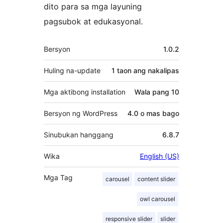
dito para sa mga layuning
pagsubok at edukasyonal.
Meta
Bersyon
1.0.2
Huling na-update
1 taon
ang nakalipas
Mga aktibong installation
Wala pang 10
Bersyon ng WordPress
4.0 o mas bago
Sinubukan hanggang
6.8.7
Wika
English (US)
Mga Tag
carousel
content slider
owl carousel
responsive slider
slider