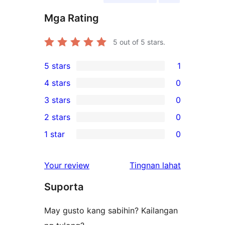
Mga Rating
5
out of 5 stars.
5 stars
1
1
4 stars
0
5-
0
3 stars
0
star
4-
0
2 stars
0
review
star
3-
0
1 star
0
reviews
star
2-
0
reviews
star
1-
ng
Your review
Tingnan lahat
reviews
star
review
Suporta
reviews
May gusto kang sabihin? Kailangan