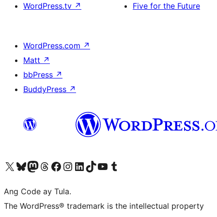
WordPress.tv
↗
Five for the Future
WordPress.com
↗
Matt
↗
bbPress
↗
BuddyPress
↗
Visit our X (formerly Twitter) account
Bisitahin ang aming Bluesky account
Visit our Mastodon account
Bisitahin ang aming Threads account
Visit our Facebook page
Visit our Instagram account
Visit our LinkedIn account
Bisitahin ang aming TikTok account
Visit our YouTube channel
Bisitahin ang aming Tumblr account
Ang Code ay Tula.
The WordPress® trademark is the intellectual property