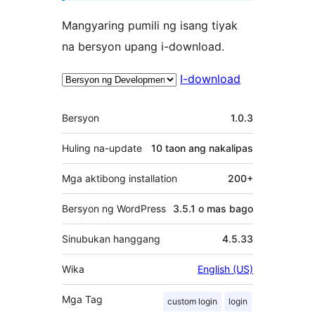
Mangyaring pumili ng isang tiyak
na bersyon upang i-download.
I-download
Meta
Bersyon
1.0.3
Huling na-update
10 taon
ang nakalipas
Mga aktibong installation
200+
Bersyon ng WordPress
3.5.1 o mas bago
Sinubukan hanggang
4.5.33
Wika
English (US)
Mga Tag
custom login
login