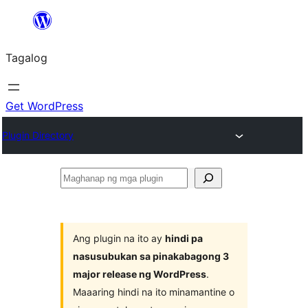
Lumaktaw
patungo
Tagalog
sa
content
Get WordPress
Plugin Directory
Maghanap
ng
mga
plugin
Ang plugin na ito ay
hindi pa
nasusubukan sa pinakabagong 3
major release ng WordPress
.
Maaaring hindi na ito minamantine o