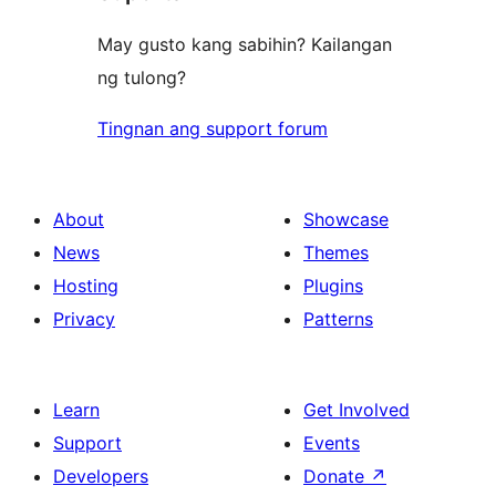
May gusto kang sabihin? Kailangan
ng tulong?
Tingnan ang support forum
About
Showcase
News
Themes
Hosting
Plugins
Privacy
Patterns
Learn
Get Involved
Support
Events
Developers
Donate
↗