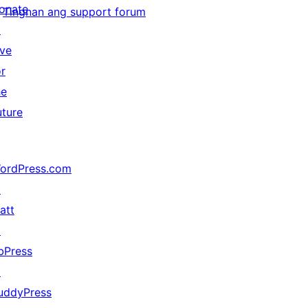
onate
Tingnan ang support forum
↗
ive
or
he
uture
ordPress.com
↗
att
↗
bPress
↗
uddyPress