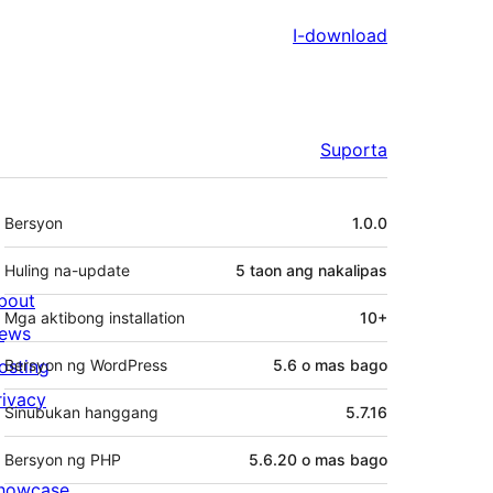
I-download
Suporta
Meta
Bersyon
1.0.0
Huling na-update
5 taon
ang nakalipas
bout
Mga aktibong installation
10+
ews
osting
Bersyon ng WordPress
5.6 o mas bago
rivacy
Sinubukan hanggang
5.7.16
Bersyon ng PHP
5.6.20 o mas bago
howcase