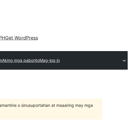
PH
Get WordPress
in
Aking mga paborito
Mag-log in
inamantine o sinusuportahan at maaaring may mga