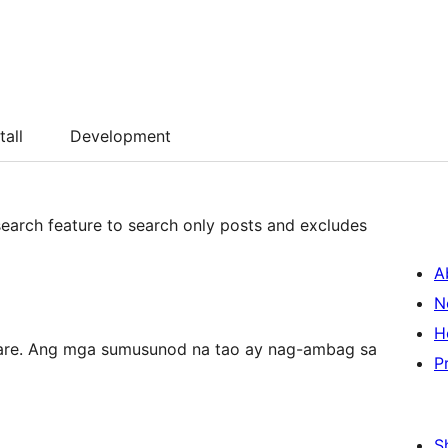
tall
Development
search feature to search only posts and excludes
A
N
H
ware. Ang mga sumusunod na tao ay nag-ambag sa
P
S