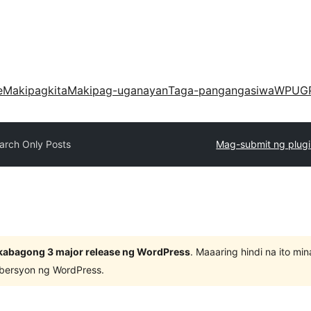
e
Makipagkita
Makipag-uganayan
Taga-pangangasiwa
WPUG
arch Only Posts
Mag-submit ng plug
kabagong 3 major release ng WordPress
. Maaaring hindi na ito m
 bersyon ng WordPress.