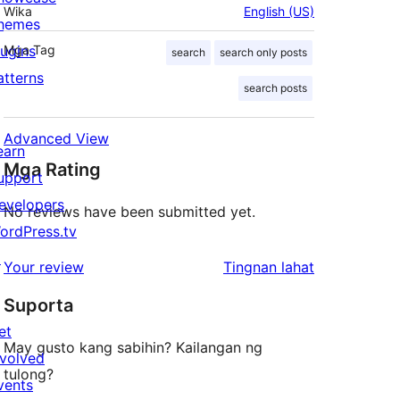
Wika
English (US)
hemes
lugins
Mga Tag
search
search only posts
atterns
search posts
Advanced View
earn
Mga Rating
upport
evelopers
No reviews have been submitted yet.
ordPress.tv
↗
ng
Your review
Tingnan lahat
review
Suporta
et
May gusto kang sabihin? Kailangan ng
nvolved
tulong?
vents