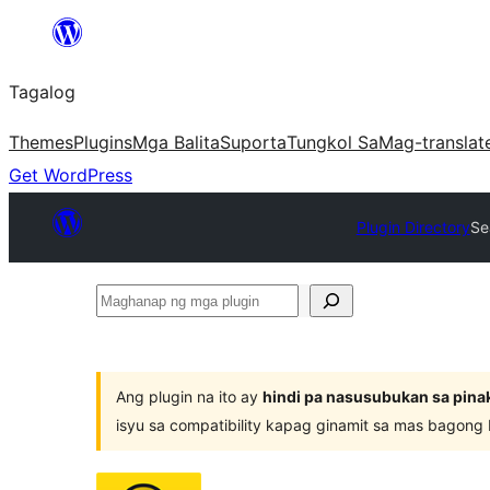
Lumaktaw
patungo
Tagalog
sa
content
Themes
Plugins
Mga Balita
Suporta
Tungkol Sa
Mag-translat
Get WordPress
Plugin Directory
Se
Maghanap
ng
mga
plugin
Ang plugin na ito ay
hindi pa nasusubukan sa pina
isyu sa compatibility kapag ginamit sa mas bagong