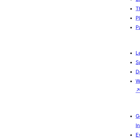
T
P
P
L
S
D
W
G
I
E