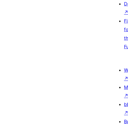
D
F
f
t
F
W
M
b
B