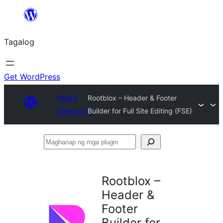
Lumaktaw
patungo
Tagalog
sa
content
Get WordPress
Plugin
Rootblox – Header & Footer
Directory
Builder for Full Site Editing (FSE)
Maghanap
ng
mga
Rootblox –
plugin
Header &
Footer
Builder for