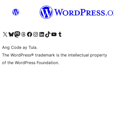
Visit our X (formerly Twitter) account
Bisitahin ang aming Bluesky account
Visit our Mastodon account
Bisitahin ang aming Threads account
Visit our Facebook page
Visit our Instagram account
Visit our LinkedIn account
Bisitahin ang aming TikTok account
Visit our YouTube channel
Bisitahin ang aming Tumblr account
Ang Code ay Tula.
The WordPress® trademark is the intellectual property
of the WordPress Foundation.