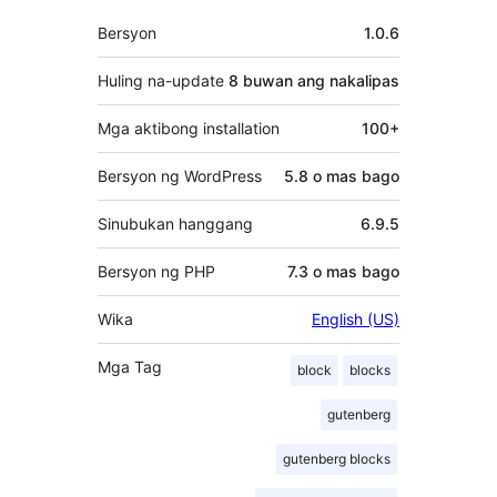
Meta
Bersyon
1.0.6
Huling na-update
8 buwan
ang nakalipas
Mga aktibong installation
100+
Bersyon ng WordPress
5.8 o mas bago
Sinubukan hanggang
6.9.5
Bersyon ng PHP
7.3 o mas bago
Wika
English (US)
Mga Tag
block
blocks
gutenberg
gutenberg blocks