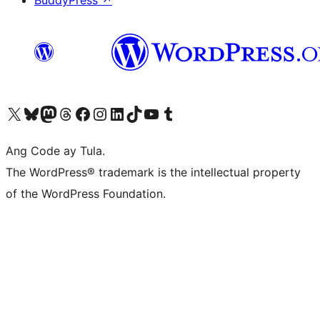
BuddyPress
↗
Visit our X (formerly Twitter) account
Bisitahin ang aming Bluesky account
Visit our Mastodon account
Bisitahin ang aming Threads account
Visit our Facebook page
Visit our Instagram account
Visit our LinkedIn account
Bisitahin ang aming TikTok account
Visit our YouTube channel
Bisitahin ang aming Tumblr account
Ang Code ay Tula.
The WordPress® trademark is the intellectual property
of the WordPress Foundation.