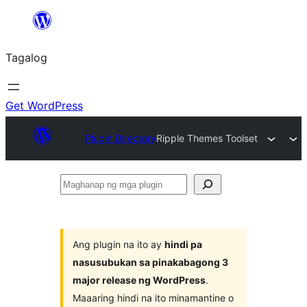
Lumaktaw
patungo
Tagalog
sa
content
Get WordPress
Plugin Directory
Ripple Themes Toolset
Maghanap
ng
mga
plugin
Ang plugin na ito ay
hindi pa
nasusubukan sa pinakabagong 3
major release ng WordPress
.
Maaaring hindi na ito minamantine o