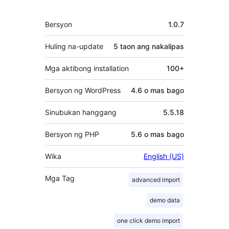
Meta
Bersyon
1.0.7
Huling na-update
5 taon
ang nakalipas
Mga aktibong installation
100+
Bersyon ng WordPress
4.6 o mas bago
Sinubukan hanggang
5.5.18
Bersyon ng PHP
5.6 o mas bago
Wika
English (US)
Mga Tag
advanced import
demo data
one click demo import