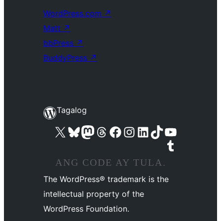
WordPress.com
↗
Matt
↗
bbPress
↗
BuddyPress
↗
Tagalog
Visit our X (formerly Twitter) account
Bisitahin ang aming Bluesky account
Visit our Mastodon account
Bisitahin ang aming Threads account
Visit our Facebook page
Visit our Instagram account
Visit our LinkedIn account
Bisitahin ang aming TikTok account
Visit our YouTube channel
Bisitahin ang aming Tumblr account
ANG CODE AY TULA.
The WordPress® trademark is the
intellectual property of the
WordPress Foundation.