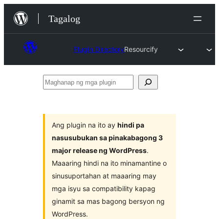
Lumaktaw
Tagalog
patungo
sa
Plugin Directory
Resourcify
content
Maghanap
ng
mga
plugin
Ang plugin na ito ay
hindi pa
nasusubukan sa pinakabagong 3
major release ng WordPress
.
Maaaring hindi na ito minamantine o
sinusuportahan at maaaring may
mga isyu sa compatibility kapag
ginamit sa mas bagong bersyon ng
WordPress.