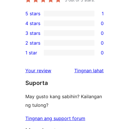
5 stars
1
1
4 stars
0
5-
0
3 stars
0
star
4-
0
2 stars
0
review
star
3-
0
1 star
0
reviews
star
2-
0
reviews
star
1-
ng
Your review
Tingnan lahat
reviews
star
review
Suporta
reviews
May gusto kang sabihin? Kailangan
ng tulong?
Tingnan ang support forum