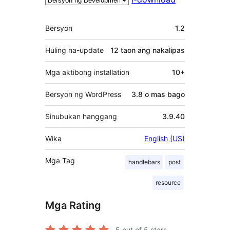
Meta
Bersyon
1.2
Huling na-update
12 taon
ang nakalipas
Mga aktibong installation
10+
Bersyon ng WordPress
3.8 o mas bago
Sinubukan hanggang
3.9.40
Wika
English (US)
Mga Tag
handlebars
post
resource
Mga Rating
5
out of 5 stars.