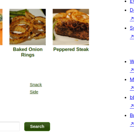
E
D
S
W
M
b
B