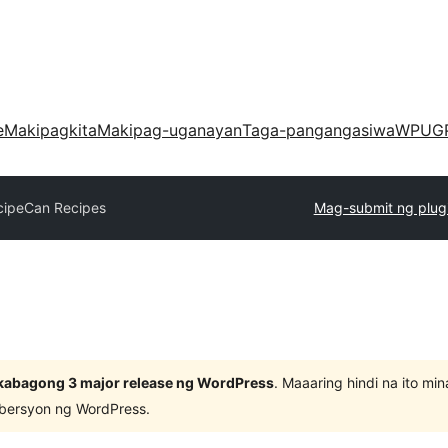
e
Makipagkita
Makipag-uganayan
Taga-pangangasiwa
WPUG
cipeCan Recipes
Mag-submit ng plug
kabagong 3 major release ng WordPress
. Maaaring hindi na ito m
 bersyon ng WordPress.