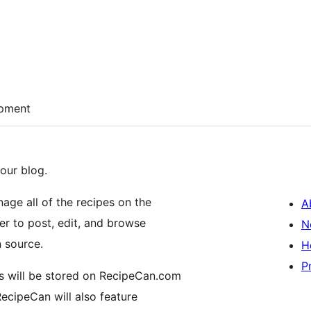
pment
our blog.
age all of the recipes on the
A
r to post, edit, and browse
N
n source.
H
P
es will be stored on RecipeCan.com
RecipeCan will also feature