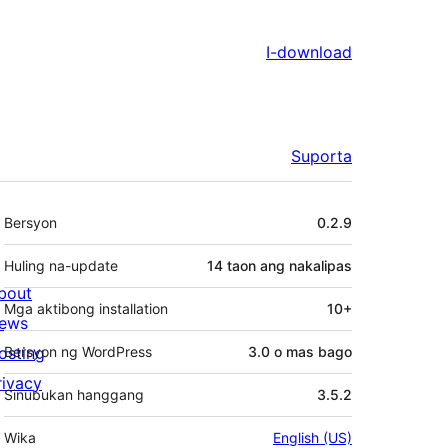
I-download
Suporta
Meta
Bersyon
0.2.9
Huling na-update
14 taon
ang nakalipas
bout
Mga aktibong installation
10+
ews
osting
Bersyon ng WordPress
3.0 o mas bago
rivacy
Sinubukan hanggang
3.5.2
Wika
English (US)