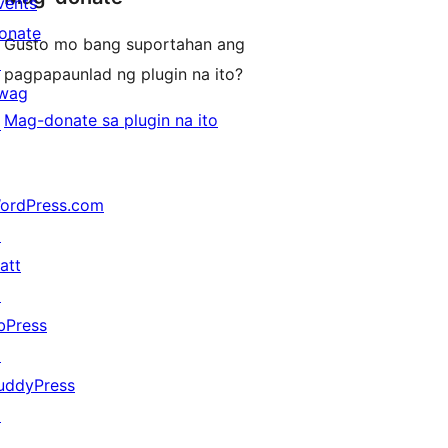
vents
onate
Gusto mo bang suportahan ang
↗
pagpapaunlad ng plugin na ito?
wag
Mag-donate sa plugin na ito
↗
ordPress.com
↗
att
↗
bPress
↗
uddyPress
↗