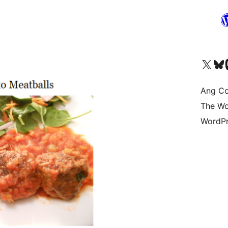
Visit our X (formerly 
Bisitahin a
Vi
Ang Co
The Wo
WordPr