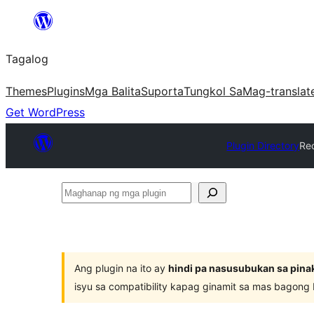
Lumaktaw
patungo
Tagalog
sa
content
Themes
Plugins
Mga Balita
Suporta
Tungkol Sa
Mag-translat
Get WordPress
Plugin Directory
Re
Maghanap
ng
mga
plugin
Ang plugin na ito ay
hindi pa nasusubukan sa pina
isyu sa compatibility kapag ginamit sa mas bagong