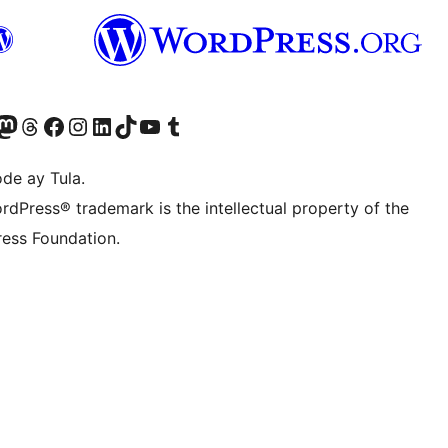
Twitter) account
ng aming Bluesky account
sit our Mastodon account
Bisitahin ang aming Threads account
Visit our Facebook page
Visit our Instagram account
Visit our LinkedIn account
Bisitahin ang aming TikTok account
Visit our YouTube channel
Bisitahin ang aming Tumblr account
de ay Tula.
rdPress® trademark is the intellectual property of the
ess Foundation.