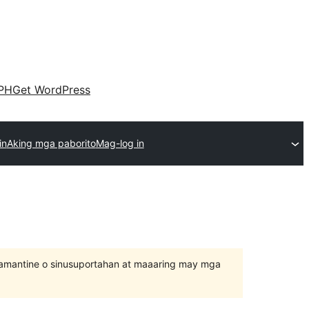
PH
Get WordPress
in
Aking mga paborito
Mag-log in
inamantine o sinusuportahan at maaaring may mga