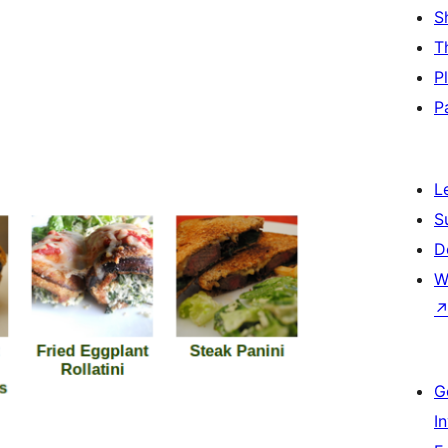
S
T
P
P
L
S
D
W
G
I