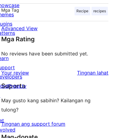
howcase
Mga Tag
Recipe
recipes
hemes
lugins
Advanced View
atterns
Mga Rating
No reviews have been submitted yet.
earn
upport
ng
Your review
Tingnan lahat
evelopers
review
Suporta
ordPress.tv
↗
May gusto kang sabihin? Kailangan ng
tulong?
et
Tingnan ang support forum
nvolved
Mag-donate