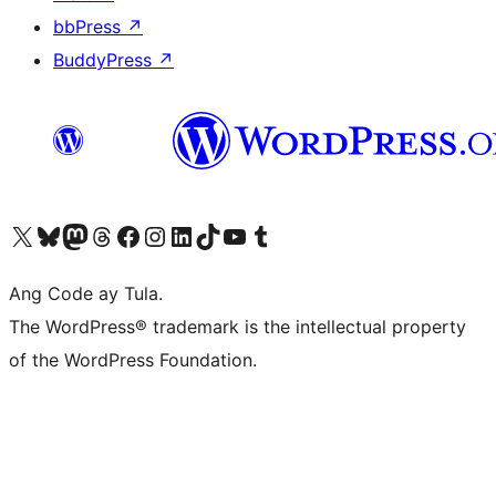
bbPress
↗
BuddyPress
↗
Visit our X (formerly Twitter) account
Bisitahin ang aming Bluesky account
Visit our Mastodon account
Bisitahin ang aming Threads account
Visit our Facebook page
Visit our Instagram account
Visit our LinkedIn account
Bisitahin ang aming TikTok account
Visit our YouTube channel
Bisitahin ang aming Tumblr account
Ang Code ay Tula.
The WordPress® trademark is the intellectual property
of the WordPress Foundation.