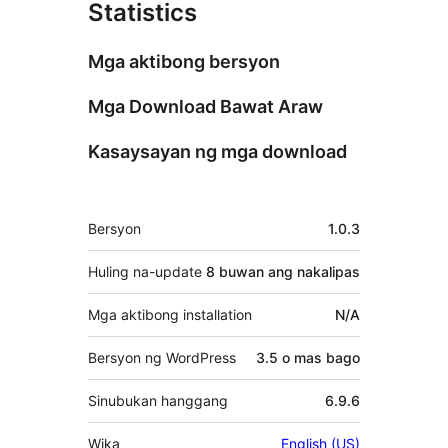
Statistics
Mga aktibong bersyon
Mga Download Bawat Araw
Kasaysayan ng mga download
Meta
Bersyon
1.0.3
Huling na-update
8 buwan
ang nakalipas
Mga aktibong installation
N/A
Bersyon ng WordPress
3.5 o mas bago
Sinubukan hanggang
6.9.6
Wika
English (US)