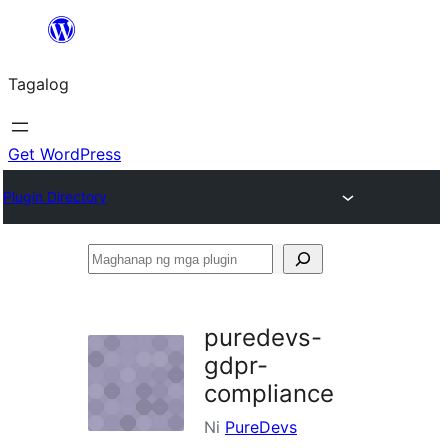
Lumaktaw
patungo
Tagalog
sa
content
Get WordPress
Plugin Directory
Maghanap
ng
mga
puredevs-
plugin
gdpr-
compliance
Ni
PureDevs