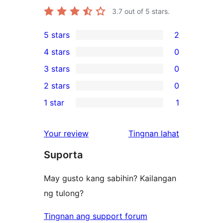
3.7
out of 5 stars.
5 stars
2
2
4 stars
0
5-
0
3 stars
0
star
4-
0
2 stars
0
reviews
star
3-
0
1 star
1
reviews
star
2-
1
reviews
star
1-
ng
Your review
Tingnan lahat
reviews
star
review
Suporta
review
May gusto kang sabihin? Kailangan
ng tulong?
Tingnan ang support forum