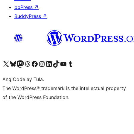
bbPress
↗
BuddyPress
↗
Visit our X (formerly Twitter) account
Bisitahin ang aming Bluesky account
Visit our Mastodon account
Bisitahin ang aming Threads account
Visit our Facebook page
Visit our Instagram account
Visit our LinkedIn account
Bisitahin ang aming TikTok account
Visit our YouTube channel
Bisitahin ang aming Tumblr account
Ang Code ay Tula.
The WordPress® trademark is the intellectual property
of the WordPress Foundation.