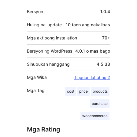
Meta
Bersyon
1.0.4
Huling na-update
10 taon
ang nakalipas
Mga aktibong installation
70+
Bersyon ng WordPress
4.0.1 o mas bago
Sinubukan hanggang
4.5.33
Mga Wika
Tingnan lahat ng 2
Mga Tag
cost
price
products
purchase
woocommerce
Mga Rating