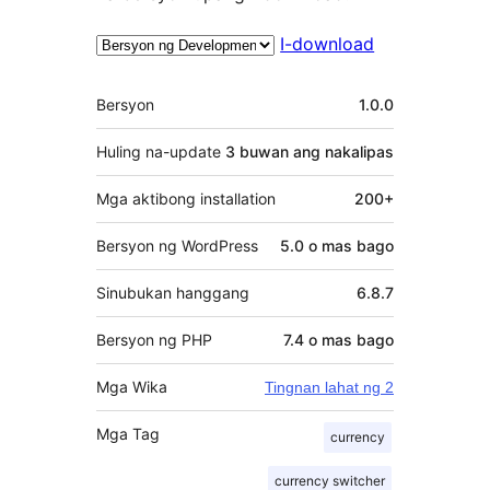
I-download
Meta
Bersyon
1.0.0
Huling na-update
3 buwan
ang nakalipas
Mga aktibong installation
200+
Bersyon ng WordPress
5.0 o mas bago
Sinubukan hanggang
6.8.7
Bersyon ng PHP
7.4 o mas bago
Mga Wika
Tingnan lahat ng 2
Mga Tag
currency
currency switcher