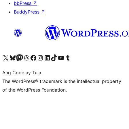
bbPress
↗
BuddyPress
↗
Visit our X (formerly Twitter) account
Bisitahin ang aming Bluesky account
Visit our Mastodon account
Bisitahin ang aming Threads account
Visit our Facebook page
Visit our Instagram account
Visit our LinkedIn account
Bisitahin ang aming TikTok account
Visit our YouTube channel
Bisitahin ang aming Tumblr account
Ang Code ay Tula.
The WordPress® trademark is the intellectual property
of the WordPress Foundation.