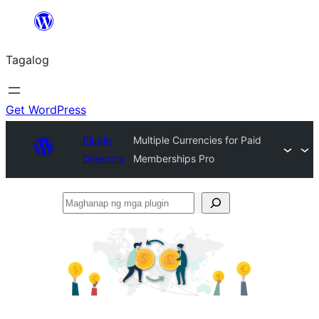
Lumaktaw
patungo
Tagalog
sa
content
Get WordPress
Plugin
Multiple Currencies for Paid
Directory
Memberships Pro
Maghanap
ng
mga
plugin