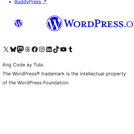
BuddyPress
↗
Visit our X (formerly Twitter) account
Bisitahin ang aming Bluesky account
Visit our Mastodon account
Bisitahin ang aming Threads account
Visit our Facebook page
Visit our Instagram account
Visit our LinkedIn account
Bisitahin ang aming TikTok account
Visit our YouTube channel
Bisitahin ang aming Tumblr account
Ang Code ay Tula.
The WordPress® trademark is the intellectual property
of the WordPress Foundation.