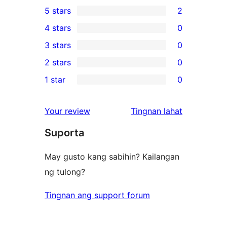
5 stars
2
2
4 stars
0
5-
0
3 stars
0
star
4-
0
2 stars
0
reviews
star
3-
0
1 star
0
reviews
star
2-
0
reviews
star
1-
ng
Your review
Tingnan lahat
reviews
star
review
Suporta
reviews
May gusto kang sabihin? Kailangan
ng tulong?
Tingnan ang support forum