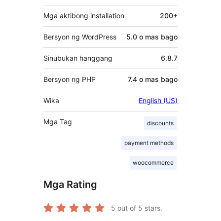
Mga aktibong installation
200+
Bersyon ng WordPress
5.0 o mas bago
Sinubukan hanggang
6.8.7
Bersyon ng PHP
7.4 o mas bago
Wika
English (US)
Mga Tag
discounts
payment methods
woocommerce
Mga Rating
5
out of 5 stars.