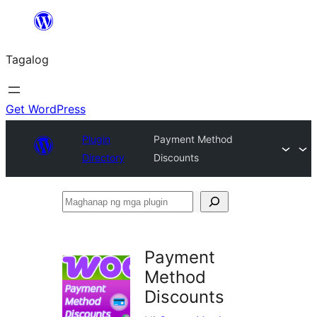
Lumaktaw
patungo
Tagalog
sa
content
Get WordPress
Plugin
Payment Method
Directory
Discounts
Maghanap
ng
mga
Payment
plugin
Method
Discounts