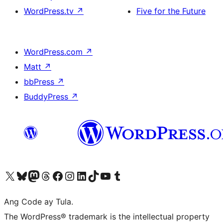
WordPress.tv
↗
Five for the Future
WordPress.com
↗
Matt
↗
bbPress
↗
BuddyPress
↗
Visit our X (formerly Twitter) account
Bisitahin ang aming Bluesky account
Visit our Mastodon account
Bisitahin ang aming Threads account
Visit our Facebook page
Visit our Instagram account
Visit our LinkedIn account
Bisitahin ang aming TikTok account
Visit our YouTube channel
Bisitahin ang aming Tumblr account
Ang Code ay Tula.
The WordPress® trademark is the intellectual property