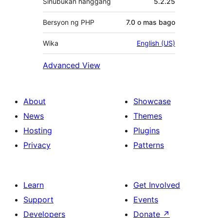
Sinubukan hanggang
5.2.25
Bersyon ng PHP
7.0 o mas bago
Wika
English (US)
Advanced View
About
Showcase
News
Themes
Hosting
Plugins
Privacy
Patterns
Learn
Get Involved
Support
Events
Developers
Donate
↗