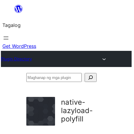
Lumaktaw
patungo
Tagalog
sa
content
Get WordPress
Plugin Directory
Maghanap
ng
mga
native-
plugin
lazyload-
polyfill