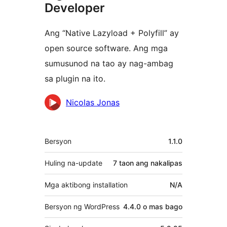
Developer
Ang “Native Lazyload + Polyfill” ay
open source software. Ang mga
sumusunod na tao ay nag-ambag
sa plugin na ito.
Mga
Nicolas Jonas
Contributor
Meta
Bersyon
1.1.0
Huling na-update
7 taon
ang nakalipas
Mga aktibong installation
N/A
Bersyon ng WordPress
4.4.0 o mas bago