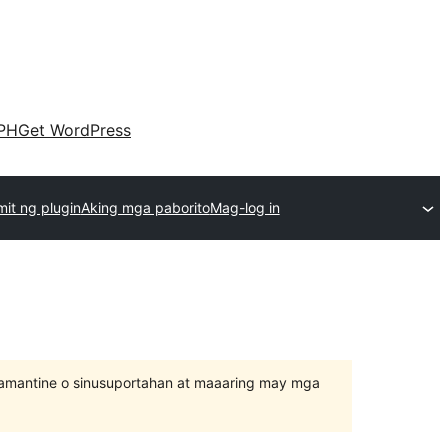
PH
Get WordPress
it ng plugin
Aking mga paborito
Mag-log in
inamantine o sinusuportahan at maaaring may mga