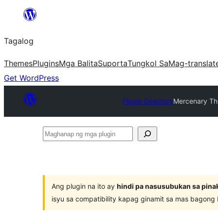
Lumaktaw
patungo
Tagalog
sa
content
Themes
Plugins
Mga Balita
Suporta
Tungkol Sa
Mag-translat
Get WordPress
Plugin Directory
Mercenary Th
Maghanap
ng
mga
plugin
Ang plugin na ito ay
hindi pa nasusubukan sa pina
isyu sa compatibility kapag ginamit sa mas bagong