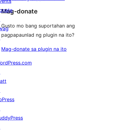
vents
onate
Mag-donate
↗
Gusto mo bang suportahan ang
wag
pagpapaunlad ng plugin na ito?
↗
Mag-donate sa plugin na ito
ordPress.com
↗
att
↗
bPress
↗
uddyPress
↗