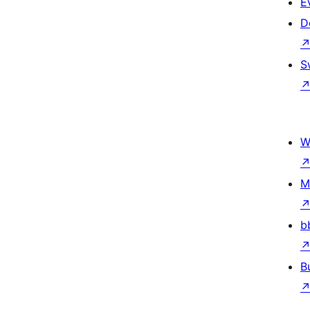
E
D
S
W
M
b
B