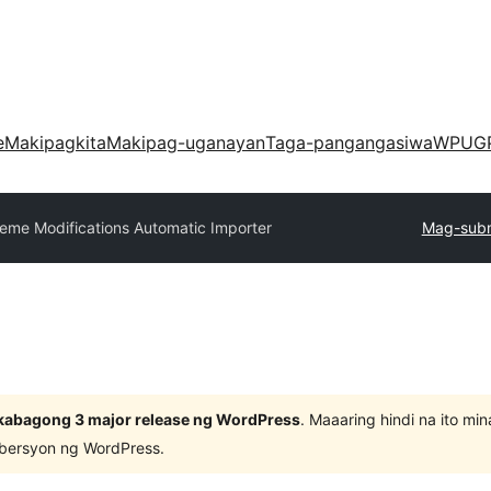
e
Makipagkita
Makipag-uganayan
Taga-pangangasiwa
WPUG
eme Modifications Automatic Importer
Mag-subm
kabagong 3 major release ng WordPress
. Maaaring hindi na ito m
 bersyon ng WordPress.