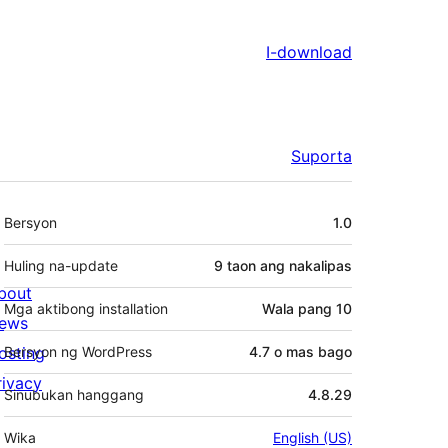
I-download
Suporta
Meta
Bersyon
1.0
Huling na-update
9 taon
ang nakalipas
bout
Mga aktibong installation
Wala pang 10
ews
osting
Bersyon ng WordPress
4.7 o mas bago
rivacy
Sinubukan hanggang
4.8.29
Wika
English (US)