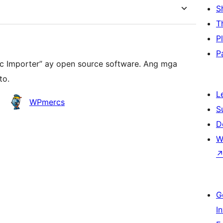
S
T
P
P
c Importer” ay open source software. Ang mga
to.
L
WPmercs
S
D
W
G
I