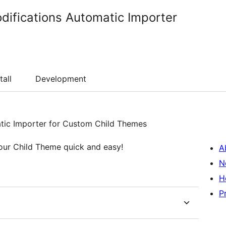
ifications Automatic Importer
tall
Development
tic Importer for Custom Child Themes
our Child Theme quick and easy!
A
N
H
P