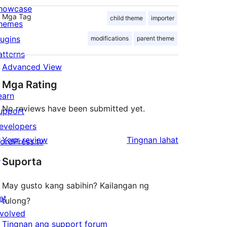
howcase
Mga Tag
child theme
importer
hemes
lugins
modifications
parent theme
atterns
Advanced View
Mga Rating
earn
No reviews have been submitted yet.
upport
evelopers
ng
Your review
Tingnan lahat
ordPress.tv
review
↗
Suporta
May gusto kang sabihin? Kailangan ng
et
tulong?
nvolved
Tingnan ang support forum