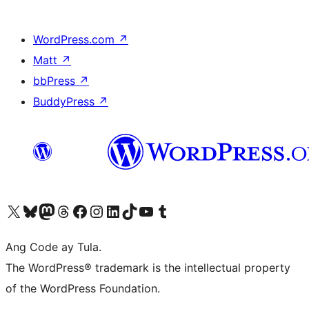
WordPress.com
↗
Matt
↗
bbPress
↗
BuddyPress
↗
Visit our X (formerly Twitter) account
Bisitahin ang aming Bluesky account
Visit our Mastodon account
Bisitahin ang aming Threads account
Visit our Facebook page
Visit our Instagram account
Visit our LinkedIn account
Bisitahin ang aming TikTok account
Visit our YouTube channel
Bisitahin ang aming Tumblr account
Ang Code ay Tula.
The WordPress® trademark is the intellectual property
of the WordPress Foundation.