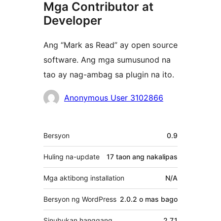
Mga Contributor at
Developer
Ang “Mark as Read” ay open source
software. Ang mga sumusunod na
tao ay nag-ambag sa plugin na ito.
Mga
Anonymous User 3102866
Contributor
Meta
Bersyon
0.9
Huling na-update
17 taon
ang nakalipas
Mga aktibong installation
N/A
Bersyon ng WordPress
2.0.2 o mas bago
Sinubukan hanggang
2.7.1