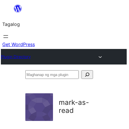
Lumaktaw
patungo
Tagalog
sa
content
Get WordPress
Plugin Directory
Maghanap
ng
mga
plugin
mark-as-
read