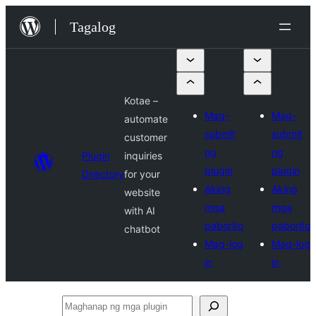
Lumaktaw
Tagalog
patungo
sa
content
Kotae –
Mag-
Mag-
automate
submit
submit
customer
ng
ng
Plugin
inquiries
plugin
plugin
Directory
for your
Aking
Aking
website
mga
mga
with AI
paborito
paborito
chatbot
Mag-log
Mag-log
in
in
Maghanap