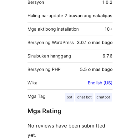
Bersyon
1.0.2
Huling na-update
7 buwan
ang nakalipas
Mga aktibong installation
10+
Bersyon ng WordPress
3.0.1 o mas bago
Sinubukan hanggang
6.7.6
Bersyon ng PHP
5.5 o mas bago
Wika
English (US)
Mga Tag
bot
chat bot
chatbot
Mga Rating
No reviews have been submitted
yet.