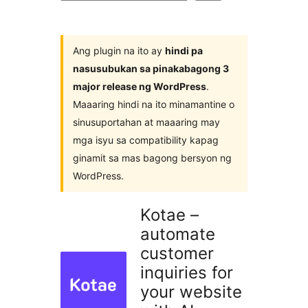
ng
mga
plugin
Ang plugin na ito ay
hindi pa
nasusubukan sa pinakabagong 3
major release ng WordPress
.
Maaaring hindi na ito minamantine o
sinusuportahan at maaaring may
mga isyu sa compatibility kapag
ginamit sa mas bagong bersyon ng
WordPress.
Kotae –
automate
customer
inquiries for
your website