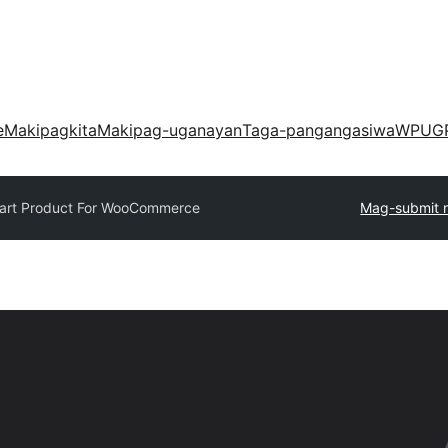
e
Makipagkita
Makipag-uganayan
Taga-pangangasiwa
WPUG
Cart Product For WooCommerce
Mag-submit n