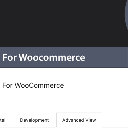
ct For WooCommerce
tall
Development
Advanced View