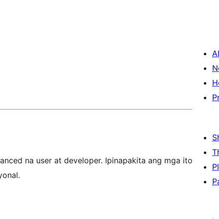
A
N
H
P
S
T
nced na user at developer. Ipinapakita ang mga ito
P
yonal.
P