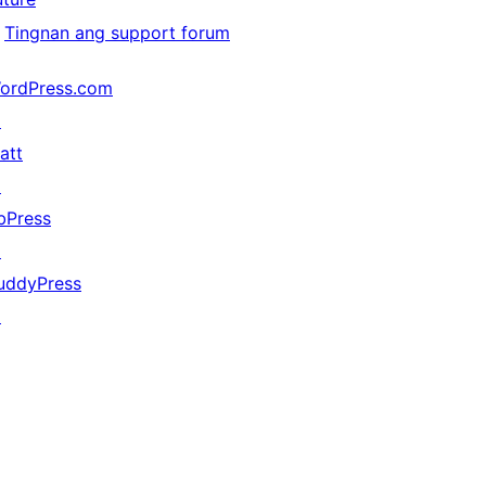
Tingnan ang support forum
ordPress.com
↗
att
↗
bPress
↗
uddyPress
↗