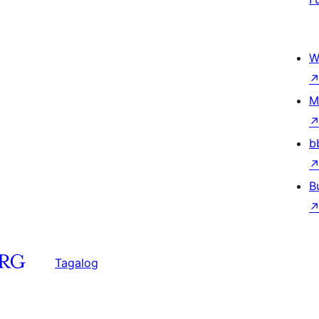
W
M
b
B
Tagalog