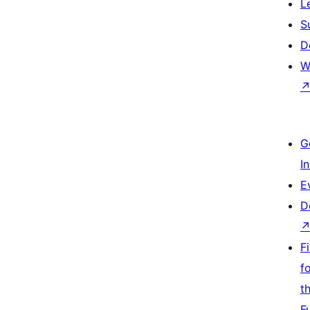
L
S
D
W
G
I
E
D
F
f
t
F