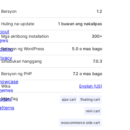
Meta
Bersyon
1.2
Huling na-update
1 buwan
ang nakalipas
bout
Mga aktibong installation
300+
ews
osting
Bersyon ng WordPress
5.0 o mas bago
rivacy
Sinubukan hanggang
7.0.3
Bersyon ng PHP
7.2 o mas bago
howcase
Wika
English (US)
hemes
lugins
Mga Tag
ajax cart
floating cart
atterns
mini cart
woocommerce side cart