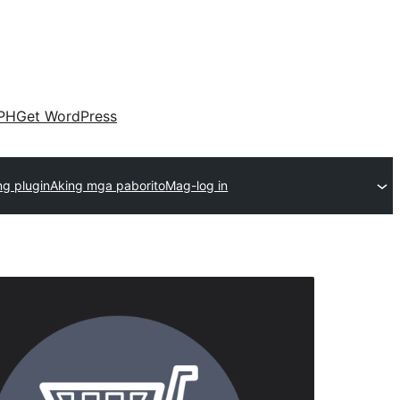
PH
Get WordPress
g plugin
Aking mga paborito
Mag-log in