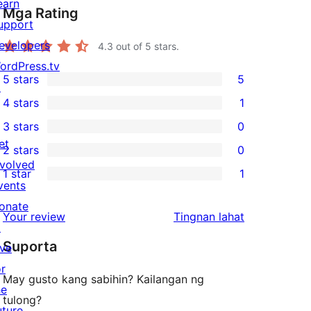
earn
Mga Rating
upport
evelopers
4.3
out of 5 stars.
ordPress.tv
5 stars
5
↗
5
4 stars
1
5-
1
3 stars
0
star
4-
0
et
2 stars
0
reviews
star
3-
0
nvolved
1 star
1
review
star
2-
1
vents
reviews
star
1-
onate
ng
Your review
Tingnan lahat
reviews
star
↗
review
Suporta
review
ive
or
May gusto kang sabihin? Kailangan ng
he
tulong?
uture