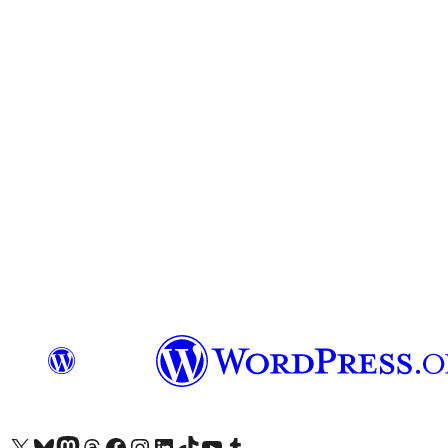
Visit our X (formerly Twitter) account
Bisitahin ang aming Bluesky account
Visit our Mastodon account
Bisitahin ang aming Threads account
Visit our Facebook page
Visit our Instagram account
Visit our LinkedIn account
Bisitahin ang aming TikTok account
Visit our YouTube channel
Bisitahin ang aming Tumblr account