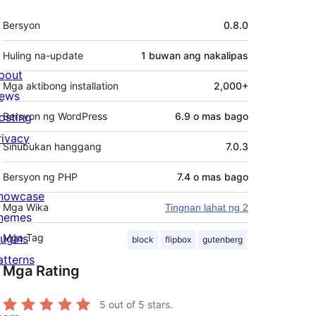
Meta
Bersyon
0.8.0
Huling na-update
1 buwan
ang nakalipas
bout
Mga aktibong installation
2,000+
ews
osting
Bersyon ng WordPress
6.9 o mas bago
rivacy
Sinubukan hanggang
7.0.3
Bersyon ng PHP
7.4 o mas bago
howcase
Mga Wika
Tingnan lahat ng 2
hemes
lugins
Mga Tag
block
flipbox
gutenberg
atterns
Mga Rating
5
out of 5 stars.