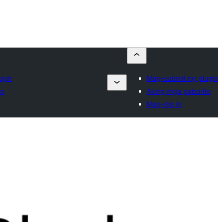
ugin
Mag-submit ng plugin
to
Aking mga paborito
Mag-log in