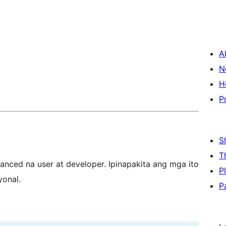
A
N
H
P
S
T
nced na user at developer. Ipinapakita ang mga ito
P
yonal.
P