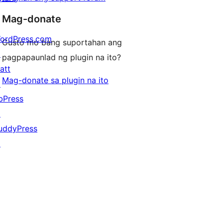
Mag-donate
ordPress.com
Gusto mo bang suportahan ang
↗
pagpapaunlad ng plugin na ito?
att
Mag-donate sa plugin na ito
↗
bPress
↗
uddyPress
↗