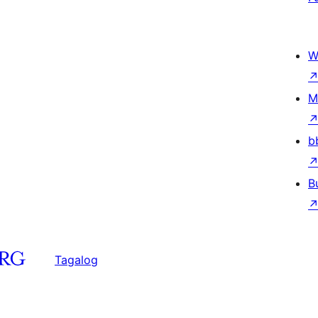
W
M
b
B
Tagalog