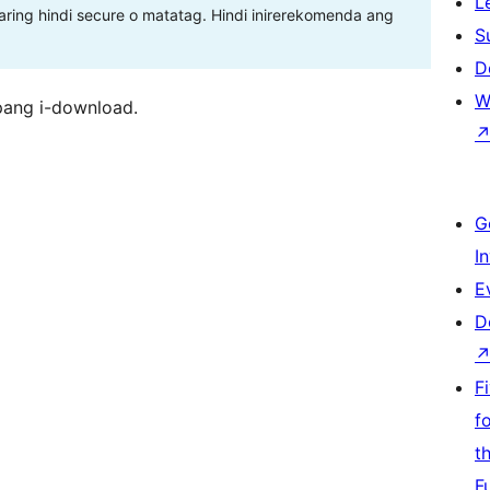
L
ing hindi secure o matatag. Hindi inirerekomenda ang
S
D
W
pang i-download.
G
I
E
D
F
f
t
F