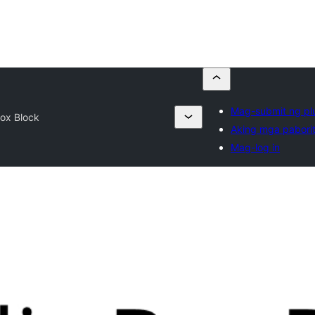
Mag-submit ng pl
Box Block
Aking mga pabori
Mag-log in