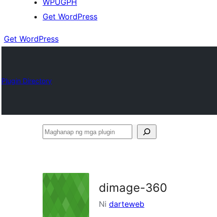
WPUGPH
Get WordPress
Get WordPress
Plugin Directory
Maghanap
ng
mga
plugin
dimage-360
Ni
darteweb