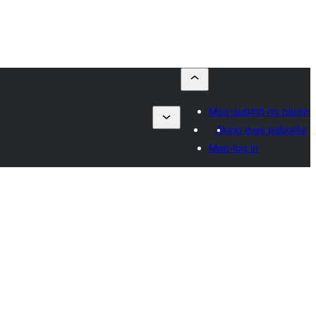
Mag-submit ng plugin
Aking mga paborito
Mag-log in