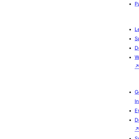
P
L
S
D
W
G
I
E
D
S