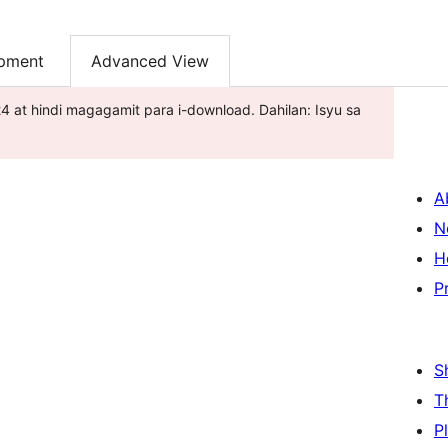
pment
Advanced View
24 at hindi magagamit para i-download. Dahilan: Isyu sa
A
N
H
P
S
T
P