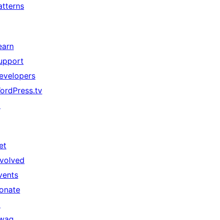
atterns
earn
upport
evelopers
ordPress.tv
↗
et
nvolved
vents
onate
↗
wag