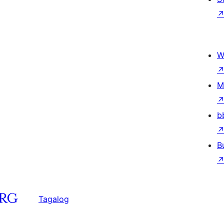
W
M
b
B
Tagalog