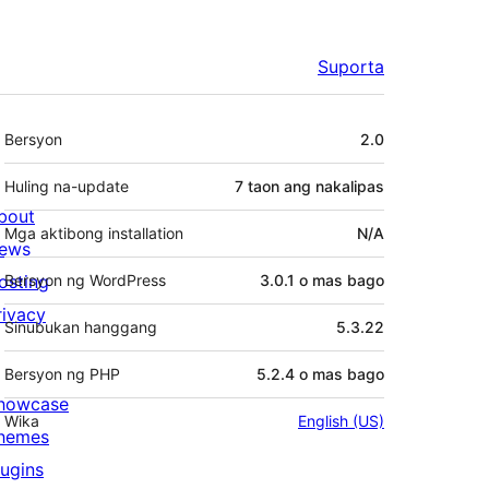
Suporta
Meta
Bersyon
2.0
Huling na-update
7 taon
ang nakalipas
bout
Mga aktibong installation
N/A
ews
osting
Bersyon ng WordPress
3.0.1 o mas bago
rivacy
Sinubukan hanggang
5.3.22
Bersyon ng PHP
5.2.4 o mas bago
howcase
Wika
English (US)
hemes
lugins