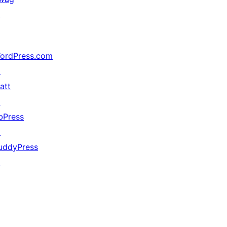
↗
ordPress.com
↗
att
↗
bPress
↗
uddyPress
↗