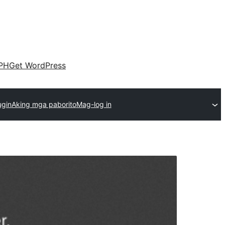
PH
Get WordPress
ugin
Aking mga paborito
Mag-log in