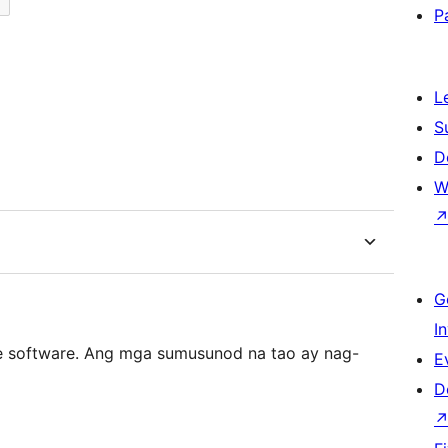
P
L
S
D
W
G
I
e software. Ang mga sumusunod na tao ay nag-
E
D