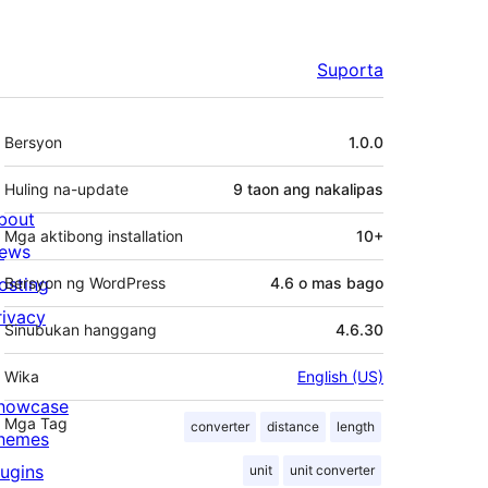
Suporta
Meta
Bersyon
1.0.0
Huling na-update
9 taon
ang nakalipas
bout
Mga aktibong installation
10+
ews
osting
Bersyon ng WordPress
4.6 o mas bago
rivacy
Sinubukan hanggang
4.6.30
Wika
English (US)
howcase
Mga Tag
converter
distance
length
hemes
lugins
unit
unit converter