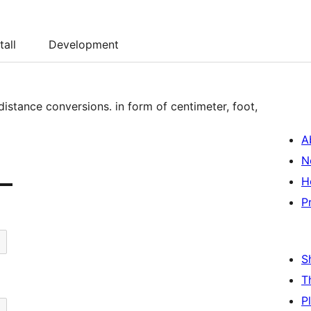
tall
Development
distance conversions. in form of centimeter, foot,
A
N
H
P
S
T
P