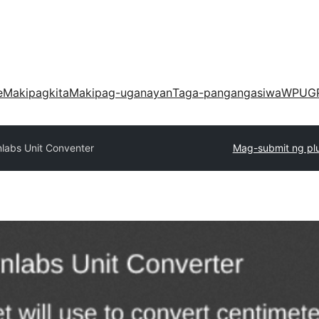
e
Makipagkita
Makipag-uganayan
Taga-pangangasiwa
WPUG
nlabs Unit Conventer
Mag-submit ng pl