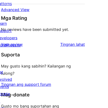
atterns
Advanced View
Mga Rating
earn
No reviews have been submitted yet.
upport
evelopers
ng
Your review
Tingnan lahat
ordPress.tv
review
↗
Suporta
May gusto kang sabihin? Kailangan ng
et
tulong?
nvolved
Tingnan ang support forum
vents
onate
Mag-donate
↗
Gusto mo bang suportahan ang