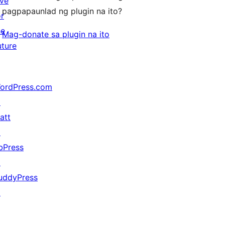
ive
pagpapaunlad ng plugin na ito?
or
he
Mag-donate sa plugin na ito
uture
ordPress.com
↗
att
↗
bPress
↗
uddyPress
↗