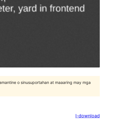
inamantine o sinusuportahan at maaaring may mga
I-download