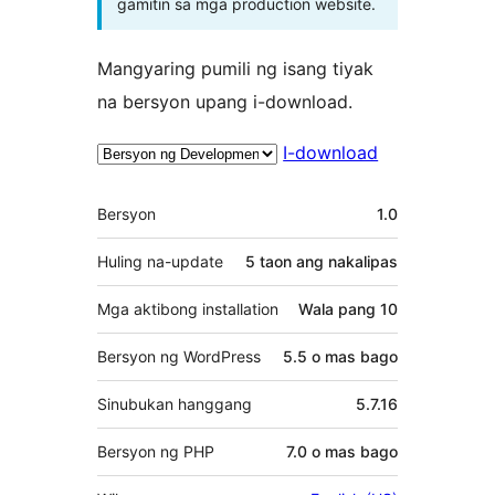
gamitin sa mga production website.
Mangyaring pumili ng isang tiyak
na bersyon upang i-download.
I-download
Meta
Bersyon
1.0
Huling na-update
5 taon
ang nakalipas
Mga aktibong installation
Wala pang 10
Bersyon ng WordPress
5.5 o mas bago
Sinubukan hanggang
5.7.16
Bersyon ng PHP
7.0 o mas bago