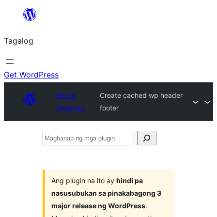
Lumaktaw
patungo
Tagalog
sa
content
Get WordPress
Plugin
Create cached wp header
Directory
footer
Maghanap
ng
mga
plugin
Ang plugin na ito ay
hindi pa
nasusubukan sa pinakabagong 3
major release ng WordPress
.