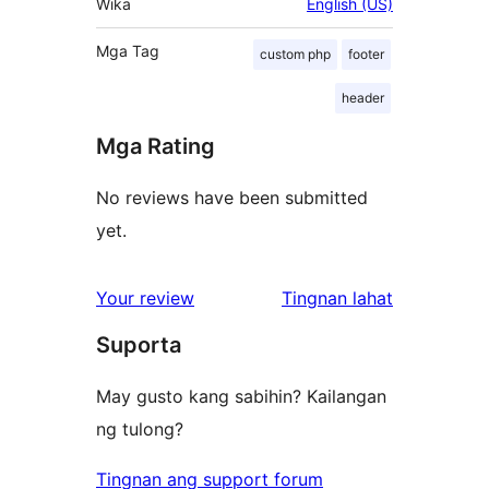
Wika
English (US)
Mga Tag
custom php
footer
header
Mga Rating
No reviews have been submitted
yet.
ng
Your review
Tingnan lahat
review
Suporta
May gusto kang sabihin? Kailangan
ng tulong?
Tingnan ang support forum