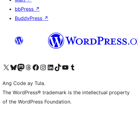
bbPress
↗
BuddyPress
↗
Visit our X (formerly Twitter) account
Bisitahin ang aming Bluesky account
Visit our Mastodon account
Bisitahin ang aming Threads account
Visit our Facebook page
Visit our Instagram account
Visit our LinkedIn account
Bisitahin ang aming TikTok account
Visit our YouTube channel
Bisitahin ang aming Tumblr account
Ang Code ay Tula.
The WordPress® trademark is the intellectual property
of the WordPress Foundation.