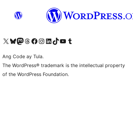
Visit our X (formerly Twitter) account
Bisitahin ang aming Bluesky account
Visit our Mastodon account
Bisitahin ang aming Threads account
Visit our Facebook page
Visit our Instagram account
Visit our LinkedIn account
Bisitahin ang aming TikTok account
Visit our YouTube channel
Bisitahin ang aming Tumblr account
Ang Code ay Tula.
The WordPress® trademark is the intellectual property
of the WordPress Foundation.