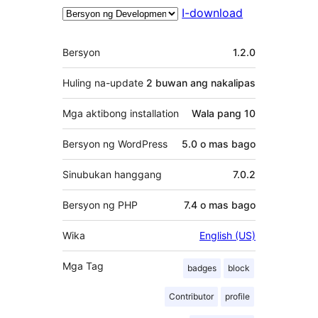
I-download
Meta
Bersyon
1.2.0
Huling na-update
2 buwan
ang nakalipas
Mga aktibong installation
Wala pang 10
Bersyon ng WordPress
5.0 o mas bago
Sinubukan hanggang
7.0.2
Bersyon ng PHP
7.4 o mas bago
Wika
English (US)
Mga Tag
badges
block
Contributor
profile