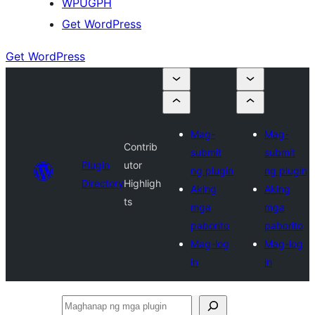
WPUGPH
Get WordPress
Get WordPress
Mag-
Mag-
Contrib
submit
submit
Plugin
utor
ng plugin
ng plugin
Directory
Highligh
Aking
Aking
ts
mga
mga
paborito
paborito
Mag-log
Mag-log
in
in
Maghanap