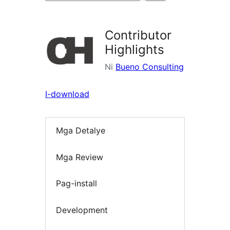
ng
mga
Contributor
plugin
Highlights
Ni
Bueno Consulting
I-download
Mga Detalye
Mga Review
Pag-install
Development