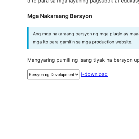
dito para sa mga layuning pagsubok at edukas
Mga Nakaraang Bersyon
Ang mga nakaraang bersyon ng mga plugin ay maaar
mga ito para gamitin sa mga production website.
Mangyaring pumili ng isang tiyak na bersyon u
I-download