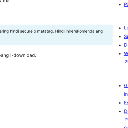
yonal.
P
L
ing hindi secure o matatag. Hindi inirerekomenda ang
S
D
W
pang i-download.
G
I
E
D