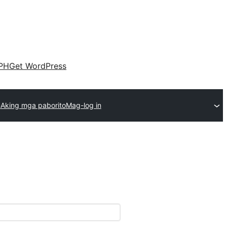
PH
Get WordPress
n
Aking mga paborito
Mag-log in