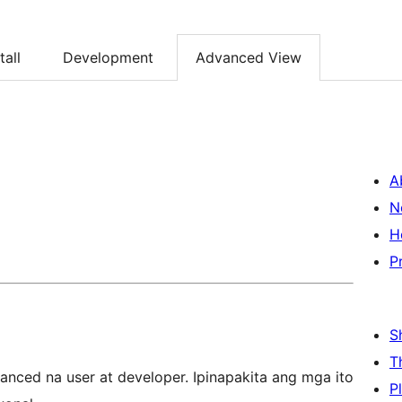
tall
Development
Advanced View
A
N
H
P
S
T
nced na user at developer. Ipinapakita ang mga ito
P