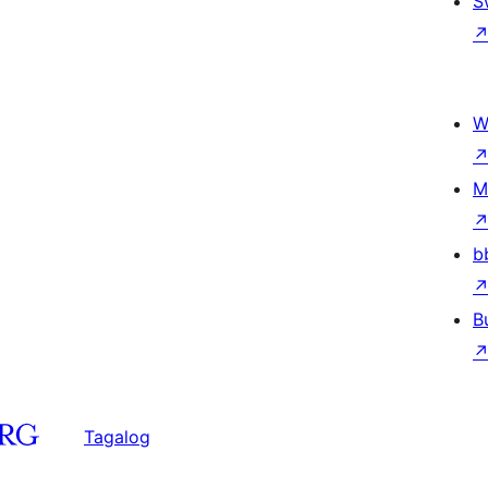
S
W
M
b
B
Tagalog