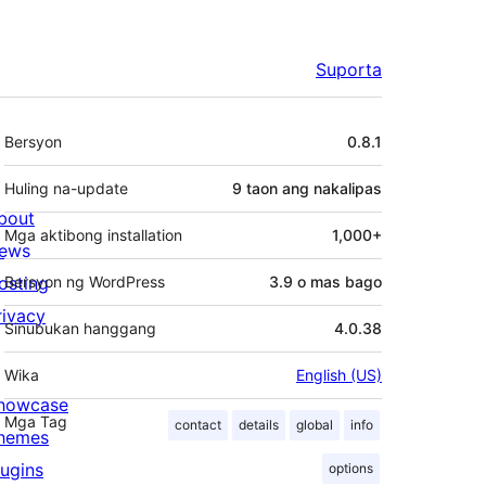
Suporta
Meta
Bersyon
0.8.1
Huling na-update
9 taon
ang nakalipas
bout
Mga aktibong installation
1,000+
ews
osting
Bersyon ng WordPress
3.9 o mas bago
rivacy
Sinubukan hanggang
4.0.38
Wika
English (US)
howcase
Mga Tag
contact
details
global
info
hemes
lugins
options