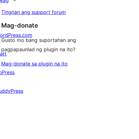
wag
↗
Tingnan ang support forum
Mag-donate
ordPress.com
Gusto mo bang suportahan ang
↗
pagpapaunlad ng plugin na ito?
att
↗
Mag-donate sa plugin na ito
bPress
↗
uddyPress
↗