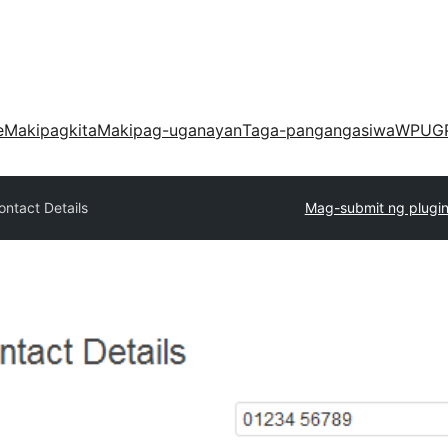
e
Makipagkita
Makipag-uganayan
Taga-pangangasiwa
WPUG
ontact Details
Mag-submit ng plugi