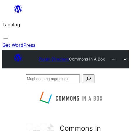
Lumaktaw
patungo
Tagalog
sa
content
Get WordPress
Plugin Directory
Commons In A Box
Maghanap
ng
mga
plugin
Commons In