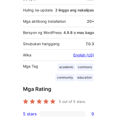
Huling na-update
3 linggo
ang nakalipas
Mga aktibong installation
20+
Bersyon ng WordPress
4.9.8 o mas bago
Sinubukan hanggang
7.0.3
Wika
English (US)
Mga Tag
academic
commons
community
education
Mga Rating
5
out of 5 stars.
5 stars
9