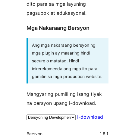
dito para sa mga layuning
pagsubok at edukasyonal.
Mga Nakaraang Bersyon
Ang mga nakaraang bersyon ng
mga plugin ay maaaring hindi
secure o matatag. Hindi
inirerekomenda ang mga ito para
gamitin sa mga production website.
Mangyaring pumili ng isang tiyak
na bersyon upang i-download.
I-download
Meta
Bersyon
1.8.1