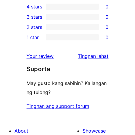
9
4 stars
0
5-
0
3 stars
0
star
4-
0
2 stars
0
reviews
star
3-
0
1 star
0
reviews
star
2-
0
reviews
star
1-
ng
Your review
Tingnan lahat
reviews
star
review
Suporta
reviews
May gusto kang sabihin? Kailangan
ng tulong?
Tingnan ang support forum
About
Showcase