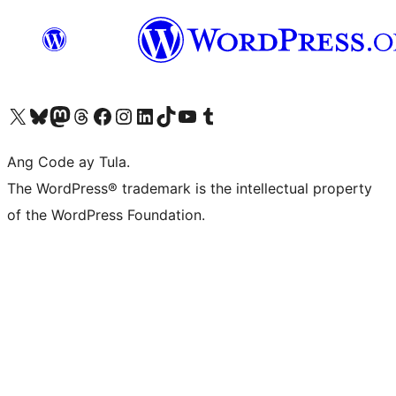
Visit our X (formerly Twitter) account
Bisitahin ang aming Bluesky account
Visit our Mastodon account
Bisitahin ang aming Threads account
Visit our Facebook page
Visit our Instagram account
Visit our LinkedIn account
Bisitahin ang aming TikTok account
Visit our YouTube channel
Bisitahin ang aming Tumblr account
Ang Code ay Tula.
The WordPress® trademark is the intellectual property
of the WordPress Foundation.