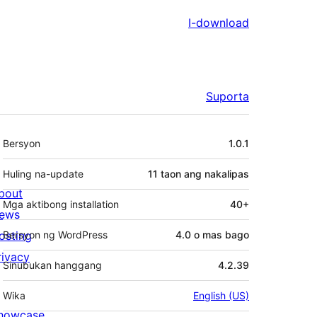
I-download
Suporta
Meta
Bersyon
1.0.1
Huling na-update
11 taon
ang nakalipas
bout
Mga aktibong installation
40+
ews
osting
Bersyon ng WordPress
4.0 o mas bago
rivacy
Sinubukan hanggang
4.2.39
Wika
English (US)
howcase