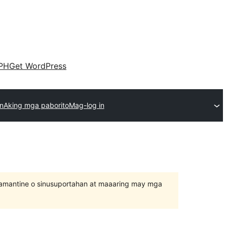
PH
Get WordPress
n
Aking mga paborito
Mag-log in
inamantine o sinusuportahan at maaaring may mga