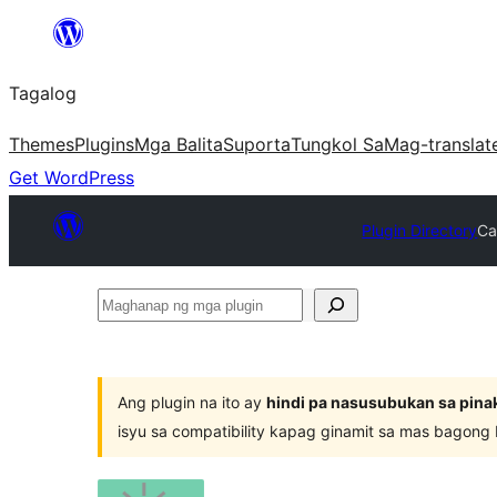
Lumaktaw
patungo
Tagalog
sa
content
Themes
Plugins
Mga Balita
Suporta
Tungkol Sa
Mag-translat
Get WordPress
Plugin Directory
Ca
Maghanap
ng
mga
plugin
Ang plugin na ito ay
hindi pa nasusubukan sa pina
isyu sa compatibility kapag ginamit sa mas bagong