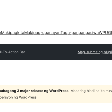
e
Makipagkita
Makipag-uganayan
Taga-pangangasiwa
WPUG
ll-To-Action Bar
Mag-submit ng plugi
kabagong 3 major release ng WordPress
. Maaaring hindi na ito m
 bersyon ng WordPress.