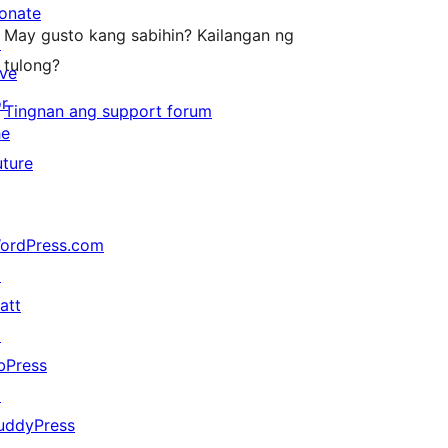
onate
May gusto kang sabihin? Kailangan ng
↗
tulong?
ive
or
Tingnan ang support forum
he
uture
ordPress.com
↗
att
↗
bPress
↗
uddyPress