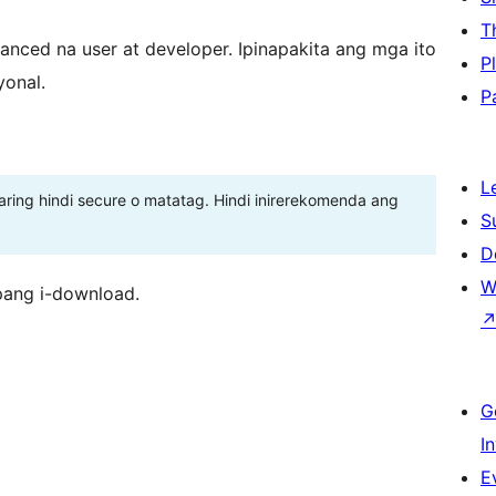
T
nced na user at developer. Ipinapakita ang mga ito
P
yonal.
P
L
ing hindi secure o matatag. Hindi inirerekomenda ang
S
D
W
pang i-download.
G
I
E