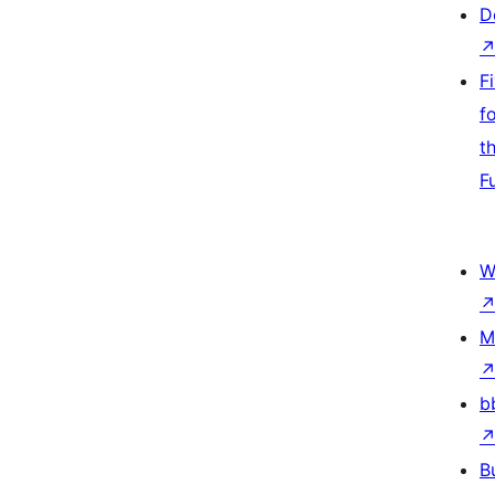
D
F
f
t
F
W
M
b
B