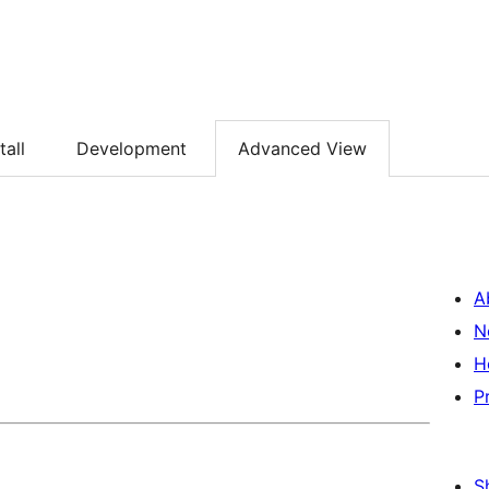
tall
Development
Advanced View
A
N
H
P
S