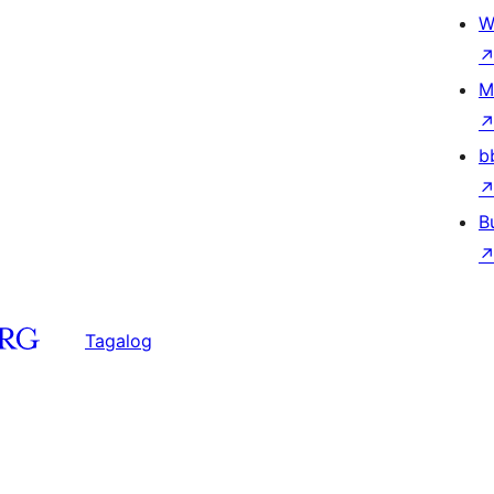
W
M
b
B
Tagalog