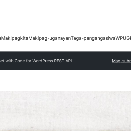
e
Makipagkita
Makipag-uganayan
Taga-pangangasiwa
WPUG
et with Code for WordPress REST API
Mag-subm