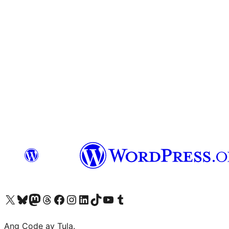
Visit our X (formerly Twitter) account
Bisitahin ang aming Bluesky account
Visit our Mastodon account
Bisitahin ang aming Threads account
Visit our Facebook page
Visit our Instagram account
Visit our LinkedIn account
Bisitahin ang aming TikTok account
Visit our YouTube channel
Bisitahin ang aming Tumblr account
Ang Code ay Tula.