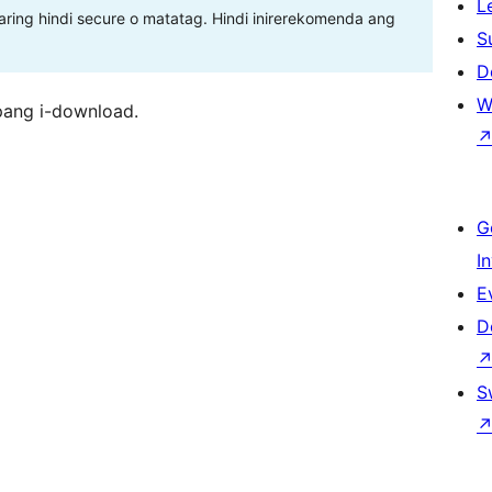
L
ing hindi secure o matatag. Hindi inirerekomenda ang
S
D
W
pang i-download.
G
I
E
D
S