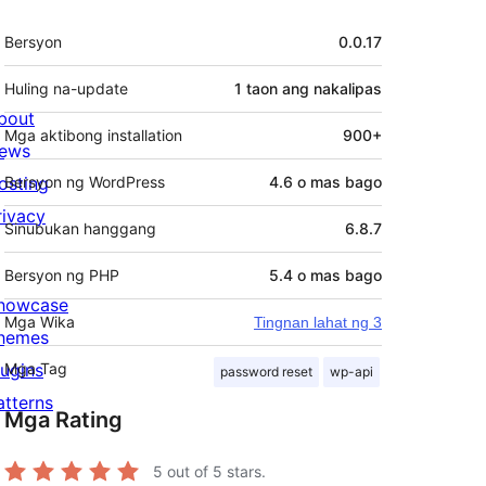
Meta
Bersyon
0.0.17
Huling na-update
1 taon
ang nakalipas
bout
Mga aktibong installation
900+
ews
osting
Bersyon ng WordPress
4.6 o mas bago
rivacy
Sinubukan hanggang
6.8.7
Bersyon ng PHP
5.4 o mas bago
howcase
Mga Wika
Tingnan lahat ng 3
hemes
lugins
Mga Tag
password reset
wp-api
atterns
Mga Rating
5
out of 5 stars.