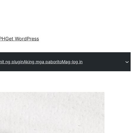
PH
Get WordPress
it ng plugin
Aking mga paborito
Mag-log in