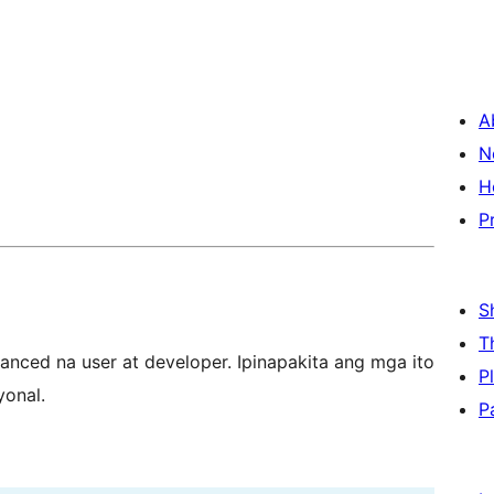
A
N
H
P
S
T
nced na user at developer. Ipinapakita ang mga ito
P
yonal.
P