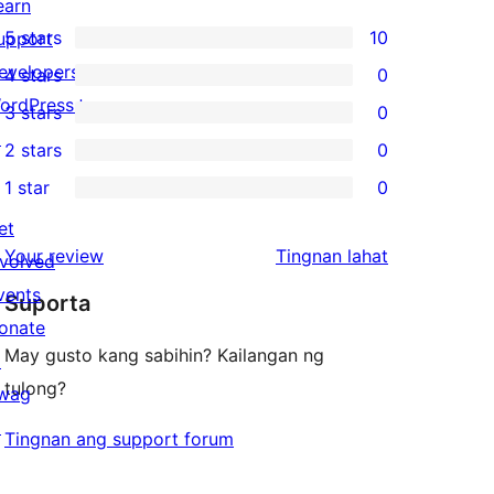
earn
5 stars
10
upport
10
evelopers
4 stars
0
5-
0
ordPress.tv
3 stars
0
star
4-
0
↗
2 stars
0
reviews
star
3-
0
1 star
0
reviews
star
2-
0
reviews
et
star
1-
ng
Your review
Tingnan lahat
nvolved
reviews
star
review
vents
Suporta
reviews
onate
May gusto kang sabihin? Kailangan ng
↗
tulong?
wag
↗
Tingnan ang support forum