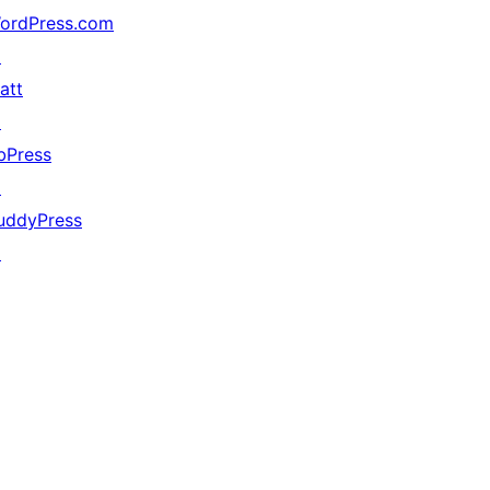
ordPress.com
↗
att
↗
bPress
↗
uddyPress
↗