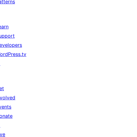
atterns
earn
upport
evelopers
ordPress.tv
↗
et
nvolved
vents
onate
↗
ive