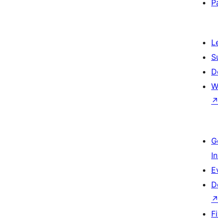
P
L
S
D
W
G
I
E
D
F