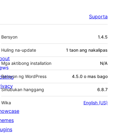
Suporta
Meta
Bersyon
1.4.5
Huling na-update
1 taon
ang nakalipas
bout
Mga aktibong installation
N/A
ews
osting
Bersyon ng WordPress
4.5.0 o mas bago
rivacy
Sinubukan hanggang
6.8.7
Wika
English (US)
howcase
hemes
lugins