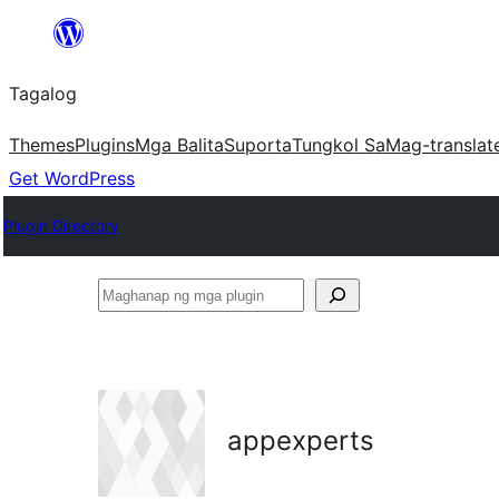
Lumaktaw
patungo
Tagalog
sa
content
Themes
Plugins
Mga Balita
Suporta
Tungkol Sa
Mag-translat
Get WordPress
Plugin Directory
Maghanap
ng
mga
plugin
appexperts