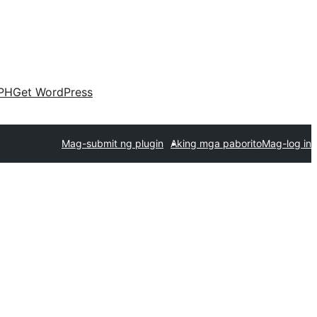
PH
Get WordPress
Mag-submit ng plugin
Aking mga paborito
Mag-log in