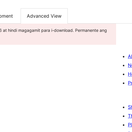
pment
Advanced View
2026 at hindi magagamit para i-download. Permanente ang
A
N
H
P
S
T
P