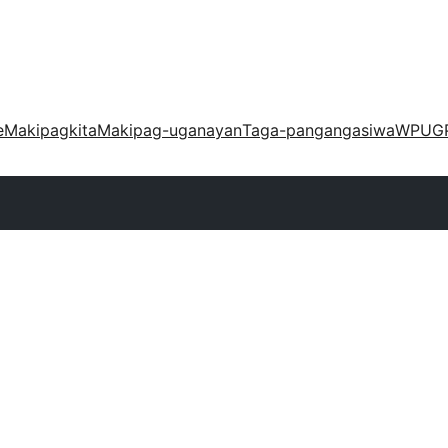
e
Makipagkita
Makipag-uganayan
Taga-pangangasiwa
WPUG