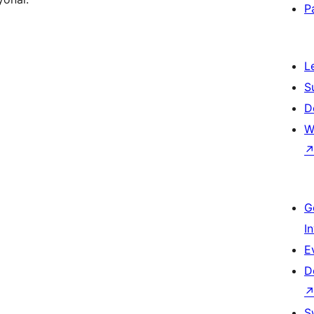
P
L
S
D
W
G
I
E
D
S