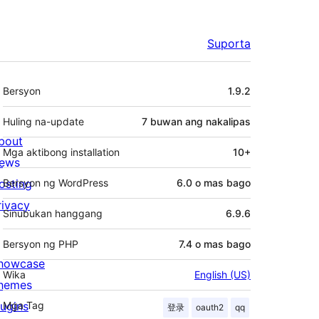
Suporta
Meta
Bersyon
1.9.2
Huling na-update
7 buwan
ang nakalipas
bout
Mga aktibong installation
10+
ews
osting
Bersyon ng WordPress
6.0 o mas bago
rivacy
Sinubukan hanggang
6.9.6
Bersyon ng PHP
7.4 o mas bago
howcase
Wika
English (US)
hemes
lugins
Mga Tag
登录
oauth2
qq