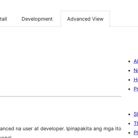
tall
Development
Advanced View
A
N
H
P
S
T
nced na user at developer. Ipinapakita ang mga ito
P
yonal.