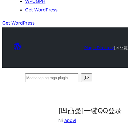
WPUGPH
Get WordPress
Get WordPress
Plugin Directory
[凹凸曼
Maghanap
ng
mga
plugin
[凹凸曼]一键QQ登录
Ni
apoyl