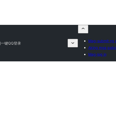
Mag-submit ng 
]一键QQ登录
Aking mga pabo
Mag-log in