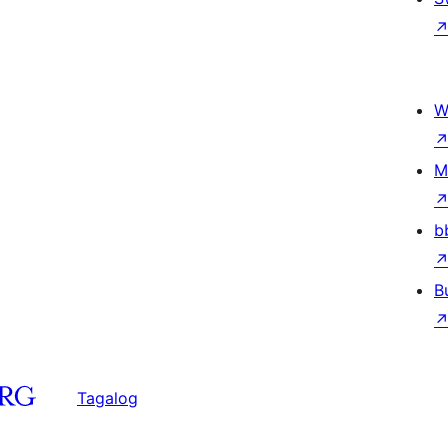
W
M
b
B
Tagalog