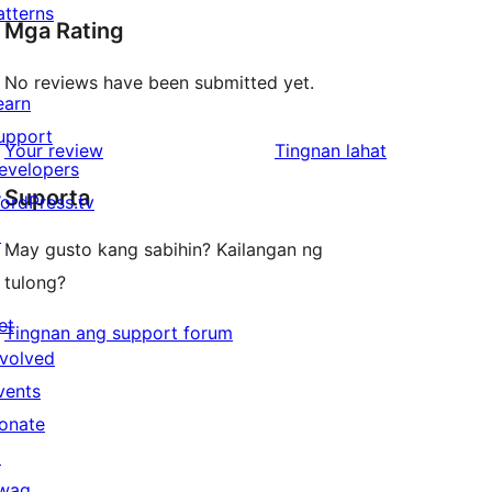
atterns
Mga Rating
No reviews have been submitted yet.
earn
upport
ng
Your review
Tingnan lahat
evelopers
review
Suporta
ordPress.tv
↗
May gusto kang sabihin? Kailangan ng
tulong?
et
Tingnan ang support forum
nvolved
vents
onate
↗
wag