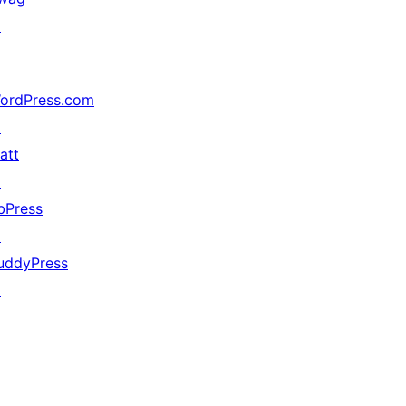
↗
ordPress.com
↗
att
↗
bPress
↗
uddyPress
↗