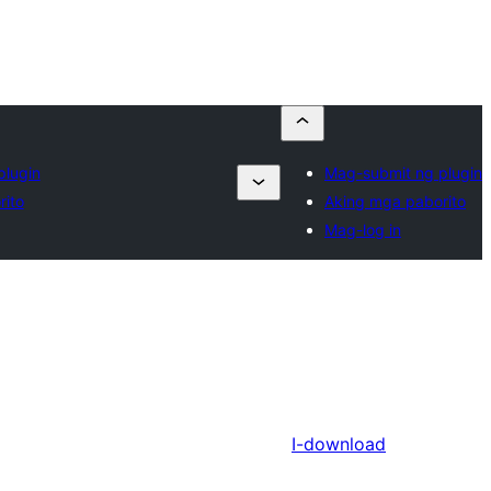
plugin
Mag-submit ng plugin
rito
Aking mga paborito
Mag-log in
I-download