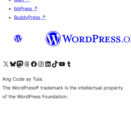
bbPress
↗
BuddyPress
↗
Visit our X (formerly Twitter) account
Bisitahin ang aming Bluesky account
Visit our Mastodon account
Bisitahin ang aming Threads account
Visit our Facebook page
Visit our Instagram account
Visit our LinkedIn account
Bisitahin ang aming TikTok account
Visit our YouTube channel
Bisitahin ang aming Tumblr account
Ang Code ay Tula.
The WordPress® trademark is the intellectual property
of the WordPress Foundation.