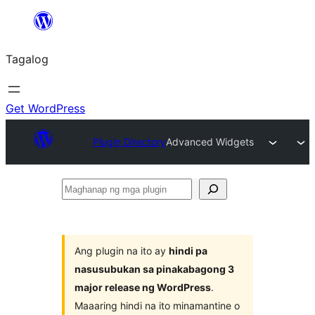
Lumaktaw
patungo
Tagalog
sa
content
Get WordPress
Plugin Directory
Advanced Widgets
Maghanap
ng
mga
plugin
Ang plugin na ito ay
hindi pa
nasusubukan sa pinakabagong 3
major release ng WordPress
.
Maaaring hindi na ito minamantine o