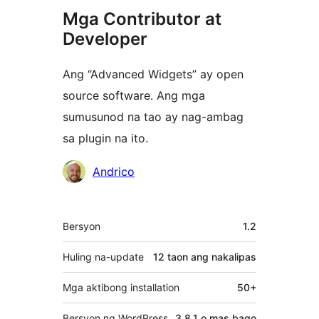
Mga Contributor at
Developer
Ang “Advanced Widgets” ay open
source software. Ang mga
sumusunod na tao ay nag-ambag
sa plugin na ito.
Mga
Andrico
Contributor
Meta
Bersyon
1.2
Huling na-update
12 taon
ang nakalipas
Mga aktibong installation
50+
Bersyon ng WordPress
3.8.1 o mas bago