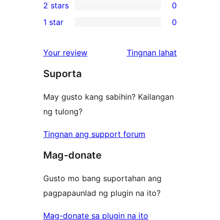
2 stars
0
reviews
star
3-
0
1 star
0
reviews
star
2-
0
reviews
star
1-
ng
Your review
Tingnan lahat
reviews
star
review
Suporta
reviews
May gusto kang sabihin? Kailangan
ng tulong?
Tingnan ang support forum
Mag-donate
Gusto mo bang suportahan ang
pagpapaunlad ng plugin na ito?
Mag-donate sa plugin na ito