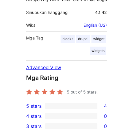
Sinubukan hanggang
4.1.42
Wika
English (US)
Mga Tag
blocks
drupal
widget
widgets
Advanced View
Mga Rating
5
out of 5 stars.
5 stars
4
4
4 stars
0
5-
0
3 stars
0
star
4-
0