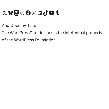
Visit our X (formerly Twitter) account
Bisitahin ang aming Bluesky account
Visit our Mastodon account
Bisitahin ang aming Threads account
Visit our Facebook page
Visit our Instagram account
Visit our LinkedIn account
Bisitahin ang aming TikTok account
Visit our YouTube channel
Bisitahin ang aming Tumblr account
Ang Code ay Tula.
The WordPress® trademark is the intellectual property
of the WordPress Foundation.