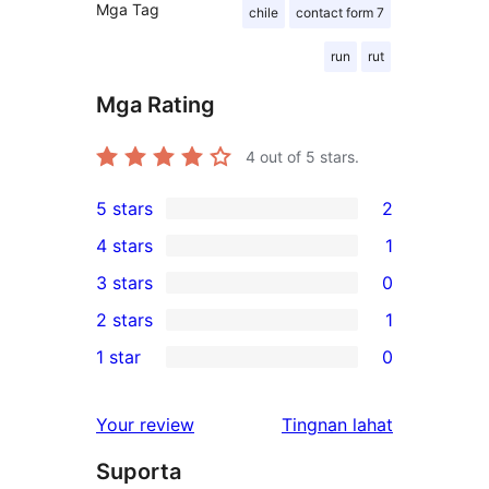
Mga Tag
chile
contact form 7
run
rut
Mga Rating
4
out of 5 stars.
5 stars
2
2
4 stars
1
5-
1
3 stars
0
star
4-
0
2 stars
1
reviews
star
3-
1
1 star
0
review
star
2-
0
reviews
star
1-
ng
Your review
Tingnan lahat
review
star
review
Suporta
reviews