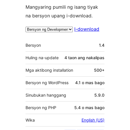
Mangyaring pumili ng isang tiyak
na bersyon upang i-download.
I-download
Meta
Bersyon
1.4
Huling na-update
4 taon
ang nakalipas
Mga aktibong installation
500+
Bersyon ng WordPress
4.1 o mas bago
Sinubukan hanggang
5.9.0
Bersyon ng PHP
5.4 o mas bago
Wika
English (US)