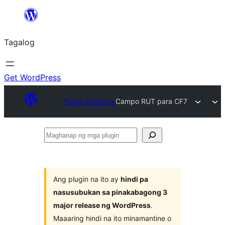
Lumaktaw
patungo
Tagalog
sa
content
Get WordPress
Plugin Directory
Campo RUT para CF7
Maghanap
ng
mga
plugin
Ang plugin na ito ay
hindi pa
nasusubukan sa pinakabagong 3
major release ng WordPress
.
Maaaring hindi na ito minamantine o